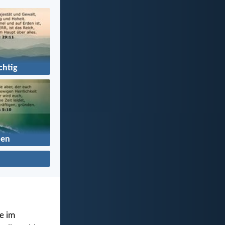
chtig
den
e im