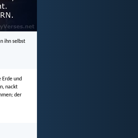
n ihn selbst
e Erde und
n, nackt
mmen; der