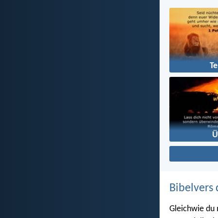
Te
Ü
Bibelvers 
Gleichwie du