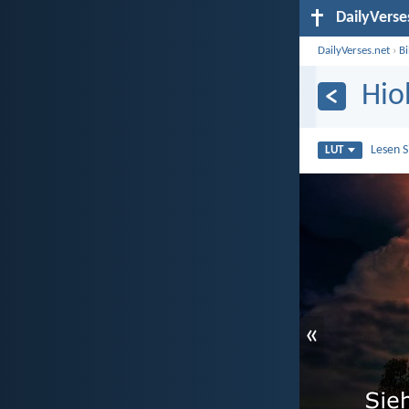
DailyVerse
DailyVerses.net
›
B
Hio
Lesen 
LUT
«