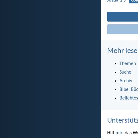
Josua 1:9
Got
Mehr lese
Themen
Suche
Archiv
Bibel Bü
Beliebtes
Unterstüt
Hilf
mir
, das W