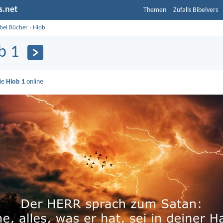
s.net
Themen
Zufalls Bibelvers
ibel Bücher
›
Hiob
b 1
Sie
Hiob 1
online