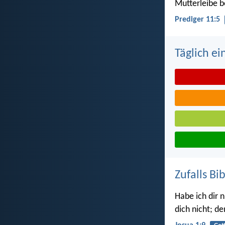
Mutterleibe b
Prediger 11:5
Täglich ei
Zufalls Bi
Habe ich dir 
dich nicht; d