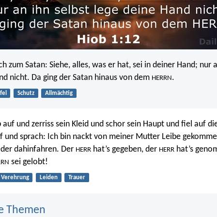
h zum Satan: Siehe, alles, was er hat, sei in deiner Hand; nur a
nd nicht. Da ging der Satan hinaus von dem
.
HERRN
fel
Schutz
Allmächtig
auf und zerriss sein Kleid und schor sein Haupt und fiel auf di
ief und sprach: Ich bin nackt von meiner Mutter Leibe gekomme
eder dahinfahren. Der
hat’s gegeben, der
hat’s geno
HERR
HERR
sei gelobt!
RRN
Verehrung
Leiden
Trauer
e Themen