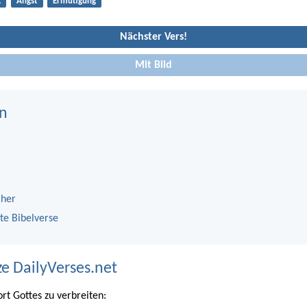
t
Angst
Ermutigung
Nächster Vers!
Mit Bild
n
cher
te Bibelverse
ze DailyVerses.net
ort Gottes zu verbreiten: