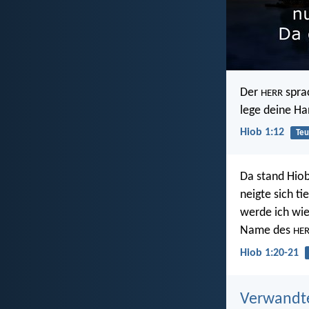
Der
sprac
HERR
lege deine Ha
Hiob 1:12
Teu
Da stand Hiob 
neigte sich t
werde ich wi
Name des
HE
Hiob 1:20-21
Verwandt