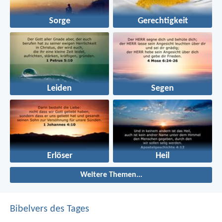
Sorge
Gerechtigkeit
Leiden
Segen
Erlöser
Heil
Weitere Themen...
Bibelvers des Tages