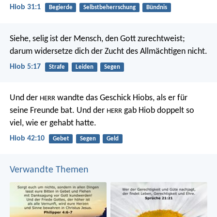
Hiob 31:1
Begierde
Selbstbeherrschung
Bündnis
Siehe, selig ist der Mensch, den Gott zurechtweist;
darum widersetze dich der Zucht des Allmächtigen nicht.
Hiob 5:17
Strafe
Leiden
Segen
Und der
wandte das Geschick Hiobs, als er für
HERR
seine Freunde bat. Und der
gab Hiob doppelt so
HERR
viel, wie er gehabt hatte.
Hiob 42:10
Gebet
Segen
Geld
Verwandte Themen