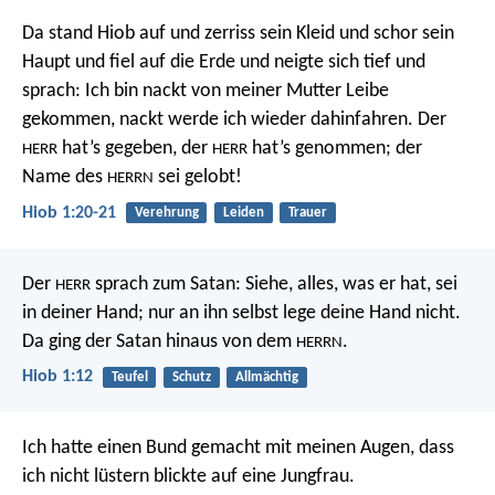
Da stand Hiob auf und zerriss sein Kleid und schor sein
Haupt und fiel auf die Erde und neigte sich tief und
sprach: Ich bin nackt von meiner Mutter Leibe
gekommen, nackt werde ich wieder dahinfahren. Der
hat’s gegeben, der
hat’s genommen; der
HERR
HERR
Name des
sei gelobt!
HERRN
Hiob 1:20-21
Verehrung
Leiden
Trauer
Der
sprach zum Satan: Siehe, alles, was er hat, sei
HERR
in deiner Hand; nur an ihn selbst lege deine Hand nicht.
Da ging der Satan hinaus von dem
.
HERRN
Hiob 1:12
Teufel
Schutz
Allmächtig
Ich hatte einen Bund gemacht mit meinen Augen,
dass
ich nicht lüstern blickte auf eine Jungfrau.