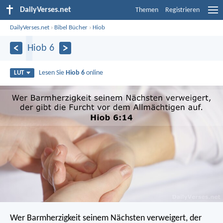
DailyVerses.net
Themen
Registrieren
DailyVerses.net
›
Bibel Bücher
›
Hiob
Hiob 6
Lesen Sie
Hiob 6
online
LUT
Wer Barmherzigkeit seinem Nächsten verweigert,
der