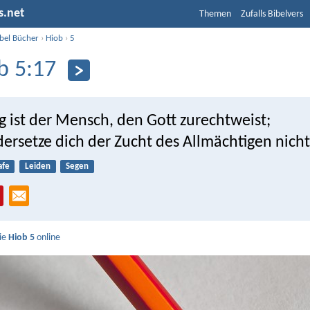
s.net
Themen
Zufalls Bibelvers
ibel Bücher
›
Hiob
›
5
b 5:17
ig ist der Mensch, den Gott zurechtweist;
ersetze dich der Zucht des Allmächtigen nicht
afe
Leiden
Segen
Sie
Hiob 5
online