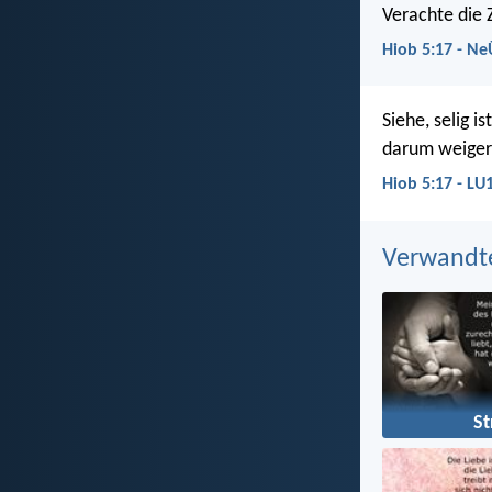
Verachte die 
Hiob 5:17 - Ne
Siehe, selig i
darum weigere
Hiob 5:17 - LU
Verwandt
St