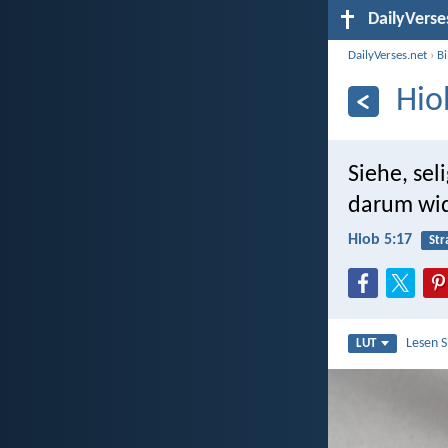
DailyVerse
DailyVerses.net
›
B
Hio
Siehe, sel
darum wid
Hiob 5:17
Str
Lesen 
LUT