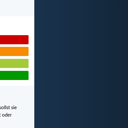
ollst sie
t oder