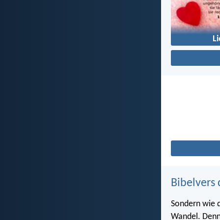
L
Bibelvers 
Sondern wie de
Wandel. Denn e