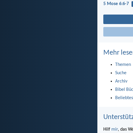
5 Mose 6:6-7
Mehr lese
Themen
Suche
Archiv
Bibel Bü
Beliebtes
Unterstüt
Hilf
mir
, das W