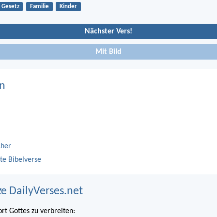
Gesetz
Familie
Kinder
Nächster Vers!
Mit Bild
n
cher
te Bibelverse
ze DailyVerses.net
ort Gottes zu verbreiten: