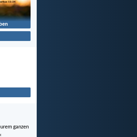
ben
n eurem ganzen
«