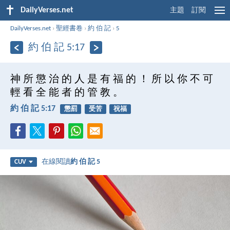
DailyVerses.net
主題
訂閱
DailyVerses.net
›
聖經書卷
›
約 伯 記
›
5
約 伯 記 5:17
神 所 懲 治 的 人 是 有 福 的 ！ 所 以 你 不 可
輕 看 全 能 者 的 管 教 。
約 伯 記 5:17
懲罰
受苦
祝福
在線閱讀
約 伯 記 5
CUV