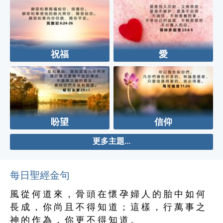
祝福
愛
盼望
信仰
更多主題...
每日聖經金句
風 從 何 道 來 ， 骨 頭 在 懷 孕 婦 人 的 胎 中 如 何
長 成 ， 你 尚 且 不 得 知 道 ； 這 樣 ， 行 萬 事 之
神 的 作 為 ， 你 更 不 得 知 道 。