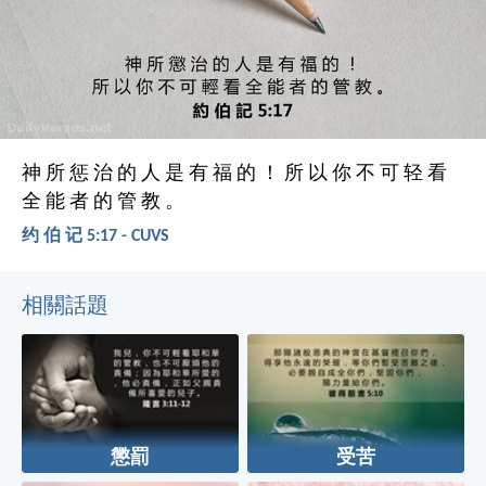
神 所 惩 治 的 人 是 有 福 的 ！ 所 以 你 不 可 轻 看
全 能 者 的 管 教 。
约 伯 记 5:17 - CUVS
相關話題
懲罰
受苦