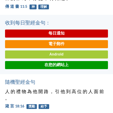
傳 道 書 11:5
神
理解
收到每日聖經金句：
每日通知
電子郵件
Android
在您的網站上
隨機聖經金句
人 的 禮 物 為 他 開 路 ， 引 他 到 高 位 的 人 面 前
。
箴 言 18:16
獎勵
給予