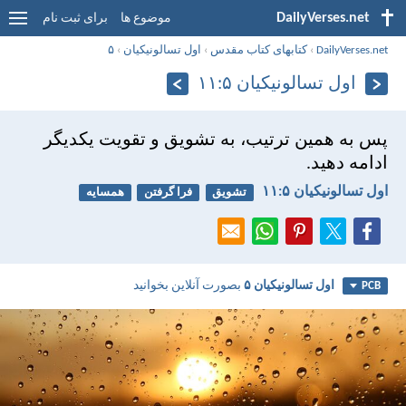
DailyVerses.net
موضوع ها
برای ثبت نام
DailyVerses.net
›
کتابهای کتاب مقدس
›
اول تسالونيکیان
›
۵
اول تسالونيکیان ۵:‏۱۱
پس به همين ترتيب، به تشويق و تقويت يكديگر
ادامه دهيد.
اول تسالونيکیان ۵:‏۱۱
تشویق
فرا گرفتن
همسایه
اول تسالونيکیان ۵
بصورت آنلاین بخوانید
PCB