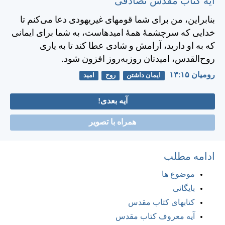
آیه کتاب مقدس تصادفی
بنابراين، من برای شما قومهای غيريهودی دعا می‌كنم تا
خدايی كه سرچشمهٔ همهٔ اميدهاست، به شما برای ايمانی
كه به او داريد، آرامش و شادی عطا كند تا به ياری
روح‌القدس، اميدتان روز‌به‌روز افزون شود.
رومیان ۱۵:‏۱۳
ایمان داشتن
روح
امید
آیه بعدی!
همراه با تصویر
ادامه مطلب
موضوع ها
بایگانی
کتابهای کتاب مقدس
آیه معروف کتاب مقدس