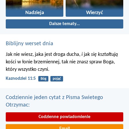
Nadzieja
Wierzyć
Dalsze tematy...
Biblijny werset dnia
Jak nie wiesz, jaka jest droga ducha,
i
jak
się kształtują
kości w łonie brzemiennej, tak nie znasz spraw Boga,
który wszystko czyni.
Kaznodziei 11:5
Bóg
pojąć
Codziennie jeden cytat z Pisma Swietego
Otrzymac:
Codzienne powiadomienie
Email