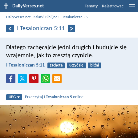
DailyVerses.net
Tematy
Rejestrowac
DailyVerses.net
›
Ksiazki Biblijne
›
I Tesaloniczan
›
5
I Tesaloniczan 5:11
Dlatego zachęcajcie jedni drugich i budujcie się
wzajemnie, jak to zresztą czynicie.
I Tesaloniczan 5:11
zachęta
uczyć się
bliźni
Przeczytaj
I Tesaloniczan 5
online
UBG