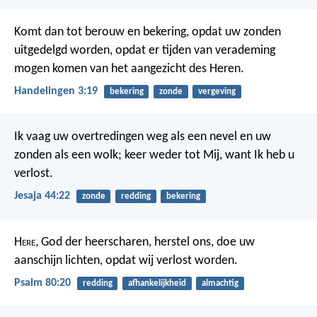
Komt dan tot berouw en bekering, opdat uw zonden
uitgedelgd worden, opdat er tijden van verademing
mogen komen van het aangezicht des Heren.
Handelingen 3:19
bekering
zonde
vergeving
Ik vaag uw overtredingen weg als een nevel en uw
zonden als een wolk; keer weder tot Mij, want Ik heb u
verlost.
Jesaja 44:22
zonde
redding
bekering
H
ere
, God der heerscharen, herstel ons,
doe uw
aanschijn lichten, opdat wij verlost worden.
Psalm 80:20
redding
afhankelijkheid
almachtig