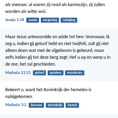
als sneeuw; al waren zij rood als karmozijn, zij zullen
worden als witte wol.
Jesaja 1:18
zonde
vergeving
reiniging
Maar Jezus antwoordde en zeide tot hen: Voorwaar, Ik
zeg u, indien gij geloof hebt en niet twijfelt, zult gij niet
alleen doen wat met de vijgeboom is gebeurd, maar
zelfs indien gij tot deze berg zegt: Hef u op en werp u in
de zee, het zal geschieden.
Matteüs 21:21
geloof
spreken
wonderen
Bekeert u, want het Koninkrijk der hemelen is
nabijgekomen.
Matteüs 3:2
berouw
koninkrijk
hemel