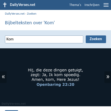
DailyVerses.net
Thema's
Inschrijven
DailyVerses.net
›
Zoeken
Bijbelteksten over 'Kom'
«
»