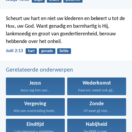
Scheurt uw hart en niet uw klederen en bekeert u tot de
H
ere
, uw God. Want genadig en barmhartig is Hij,
lankmoedig en groot van goedertierenheid, berouw
hebbende over het onheil.
Joël 2:13
hart
genade
liefde
Gerelateerde onderwerpen
Jezus
Wederkomst
Jezus zag hen aan...
Daarom, weest ook gij...
Vergeving
Zonde
Wie een overtreding bedekt...
Of weet gij niet...
Eindtijd
Nabijheid
Laat niemand u misleiden...
De HERE is met...