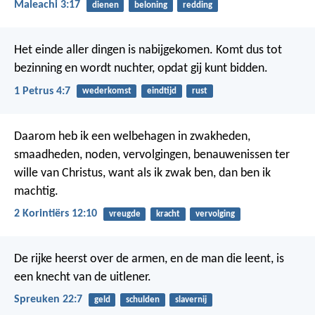
Maleachi 3:17
dienen
beloning
redding
Het einde aller dingen is nabijgekomen. Komt dus tot
bezinning en wordt nuchter, opdat gij kunt bidden.
1 Petrus 4:7
wederkomst
eindtijd
rust
Daarom heb ik een welbehagen in zwakheden,
smaadheden, noden, vervolgingen, benauwenissen ter
wille van Christus, want als ik zwak ben, dan ben ik
machtig.
2 Korintiërs 12:10
vreugde
kracht
vervolging
De rijke heerst over de armen,
en de man die leent, is
een knecht van de uitlener.
Spreuken 22:7
geld
schulden
slavernij