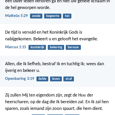
één uwer leden verloren ga en niet uw gehele lichaam in
de hel geworpen worde.
Matteüs 5:29
zonde
begeerte
hel
De tijd is vervuld en het Koninkrijk Gods is
nabijgekomen. Bekeert u en gelooft het evangelie.
Marcus 1:15
koninkrijk
bekering
berouw
Allen, die Ik liefheb, bestraf Ik en tuchtig Ik; wees dan
ijverig en bekeer u.
Openbaring 3:19
liefde
leven
straf
Zij zullen Mij ten eigendom zijn, zegt de H
ere
der
heerscharen, op de dag die Ik bereiden zal. En Ik zal hen
sparen, zoals iemand zijn zoon spaart, die hem dient.