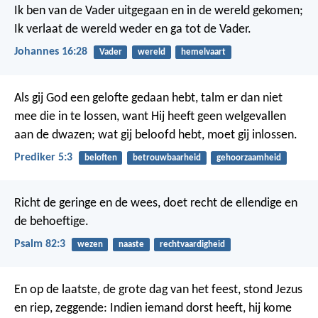
Ik ben van de Vader uitgegaan en in de wereld gekomen;
Ik verlaat de wereld weder en ga tot de Vader.
Johannes 16:28
Vader
wereld
hemelvaart
Als gij God een gelofte gedaan hebt, talm er dan niet
mee die in te lossen, want Hij heeft geen welgevallen
aan de dwazen; wat gij beloofd hebt, moet gij inlossen.
Prediker 5:3
beloften
betrouwbaarheid
gehoorzaamheid
Richt de geringe en de wees,
doet recht de ellendige en
de behoeftige.
Psalm 82:3
wezen
naaste
rechtvaardigheid
En op de laatste, de grote dag van het feest, stond Jezus
en riep, zeggende: Indien iemand dorst heeft, hij kome