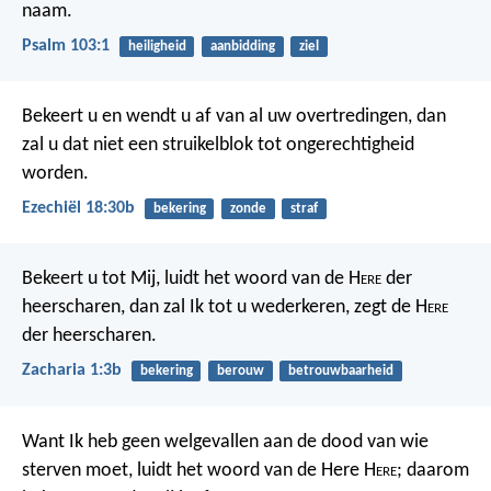
naam.
Psalm 103:1
heiligheid
aanbidding
ziel
Bekeert u en wendt u af van al uw overtredingen, dan
zal u dat niet een struikelblok tot ongerechtigheid
worden.
Ezechiël 18:30b
bekering
zonde
straf
Bekeert u tot Mij, luidt het woord van de H
ere
der
heerscharen, dan zal Ik tot u wederkeren, zegt de H
ere
der heerscharen.
Zacharia 1:3b
bekering
berouw
betrouwbaarheid
Want Ik heb geen welgevallen aan de dood van wie
sterven moet, luidt het woord van de Here H
ere
; daarom