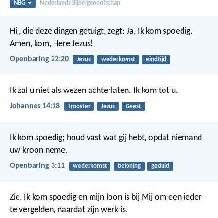
NBG
Nederlands Bijbelgenootschap
Hij, die deze dingen getuigt, zegt: Ja, Ik kom spoedig.
Amen, kom, Here Jezus!
Openbaring 22:20
Jezus
wederkomst
eindtijd
Ik zal u niet als wezen achterlaten. Ik kom tot u.
Johannes 14:18
trooster
Jezus
Geest
Ik kom spoedig; houd vast wat gij hebt, opdat niemand
uw kroon neme.
Openbaring 3:11
wederkomst
beloning
geduld
Zie, Ik kom spoedig en mijn loon is bij Mij om een ieder
te vergelden, naardat zijn werk is.