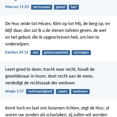
Marcus 11:23
vertrouwen
geloof
hart
De H
ere
zeide tot Mozes: Klim op tot Mij, de berg op, en
blijf daar, dan zal Ik u de stenen tafelen geven, de wet
en het gebod, die Ik opgeschreven heb, om hen te
onderwijzen.
Exodus 24:12
wet
gehoorzaamheid
ontvangen
Leert goed te doen, tracht naar recht, houdt de
geweldenaar in toom, doet recht aan de wees,
verdedigt de rechtszaak der weduwe.
Jesaja 1:17
rechtvaardigheid
naaste
weduwen
Komt toch en laat ons tezamen richten, zegt de H
ere
; al
waren uw zonden als scharlaken, zij zullen wit worden