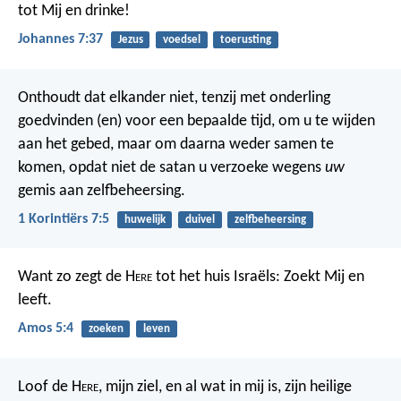
tot Mij en drinke!
Johannes 7:37
Jezus
voedsel
toerusting
Onthoudt dat elkander niet, tenzij met onderling
goedvinden (en) voor een bepaalde tijd, om u te wijden
aan het gebed, maar om daarna weder samen te
komen, opdat niet de satan u verzoeke wegens
uw
gemis aan zelfbeheersing.
1 Korintiërs 7:5
huwelijk
duivel
zelfbeheersing
Want zo zegt de H
ere
tot het huis Israëls: Zoekt Mij en
leeft.
Amos 5:4
zoeken
leven
Loof de H
ere
, mijn ziel,
en al wat in mij is, zijn heilige