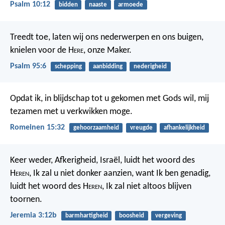
Psalm 10:12
bidden
naaste
armoede
Treedt toe, laten wij ons nederwerpen en ons buigen,
knielen voor de H
ere
, onze Maker.
Psalm 95:6
schepping
aanbidding
nederigheid
Opdat ik, in blijdschap tot u gekomen met Gods wil, mij
tezamen met u verkwikken moge.
Romeinen 15:32
gehoorzaamheid
vreugde
afhankelijkheid
Keer weder, Afkerigheid, Israël, luidt het woord des
H
eren
, Ik zal u niet donker aanzien, want Ik ben genadig,
luidt het woord des H
eren
, Ik zal niet altoos blijven
toornen.
Jeremia 3:12b
barmhartigheid
boosheid
vergeving