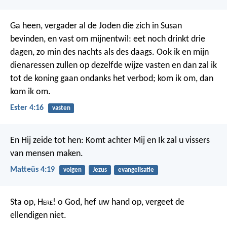
Ga heen, vergader al de Joden die zich in Susan
bevinden, en vast om mijnentwil: eet noch drinkt drie
dagen, zo min des nachts als des daags. Ook ik en mijn
dienaressen zullen op dezelfde wijze vasten en dan zal ik
tot de koning gaan ondanks het verbod; kom ik om, dan
kom ik om.
Ester 4:16
vasten
En Hij zeide tot hen: Komt achter Mij en Ik zal u vissers
van mensen maken.
Matteüs 4:19
volgen
Jezus
evangelisatie
Sta op, H
ere
! o God, hef uw hand op,
vergeet de
ellendigen niet.