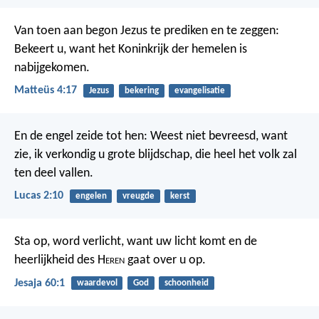
Van toen aan begon Jezus te prediken en te zeggen:
Bekeert u, want het Koninkrijk der hemelen is
nabijgekomen.
Matteüs 4:17
Jezus
bekering
evangelisatie
En de engel zeide tot hen: Weest niet bevreesd, want
zie, ik verkondig u grote blijdschap, die heel het volk zal
ten deel vallen.
Lucas 2:10
engelen
vreugde
kerst
Sta op, word verlicht, want uw licht komt en de
heerlijkheid des H
eren
gaat over u op.
Jesaja 60:1
waardevol
God
schoonheid