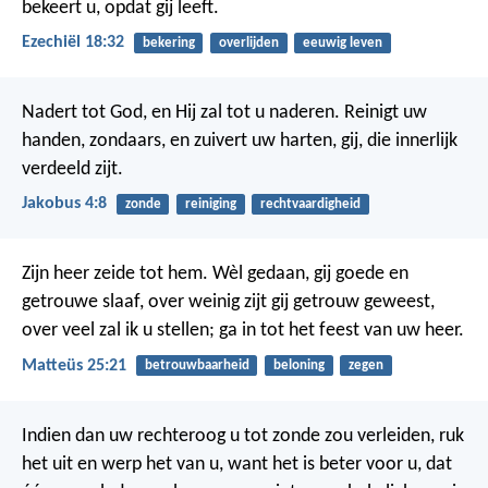
bekeert u, opdat gij leeft.
Ezechiël 18:32
bekering
overlijden
eeuwig leven
Nadert tot God, en Hij zal tot u naderen. Reinigt uw
handen, zondaars, en zuivert uw harten, gij, die innerlijk
verdeeld zijt.
Jakobus 4:8
zonde
reiniging
rechtvaardigheid
Zijn heer zeide tot hem. Wèl gedaan, gij goede en
getrouwe slaaf, over weinig zijt gij getrouw geweest,
over veel zal ik u stellen; ga in tot het feest van uw heer.
Matteüs 25:21
betrouwbaarheid
beloning
zegen
Indien dan uw rechteroog u tot zonde zou verleiden, ruk
het uit en werp het van u, want het is beter voor u, dat