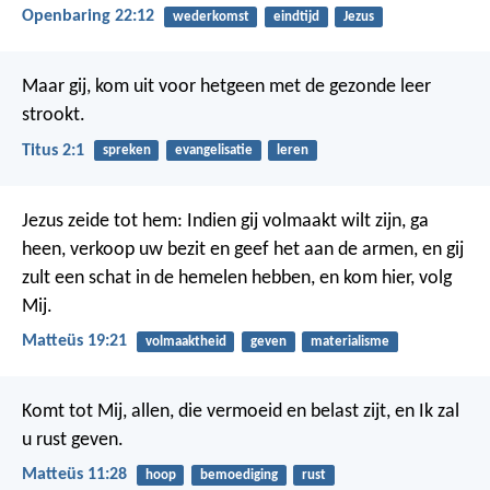
Openbaring 22:12
wederkomst
eindtijd
Jezus
Maar gij, kom uit voor hetgeen met de gezonde leer
strookt.
Titus 2:1
spreken
evangelisatie
leren
Jezus zeide tot hem: Indien gij volmaakt wilt zijn, ga
heen, verkoop uw bezit en geef het aan de armen, en gij
zult een schat in de hemelen hebben, en kom hier, volg
Mij.
Matteüs 19:21
volmaaktheid
geven
materialisme
Komt tot Mij, allen, die vermoeid en belast zijt, en Ik zal
u rust geven.
Matteüs 11:28
hoop
bemoediging
rust