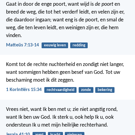
Gaat in door de enge poort, want wijd is
de poort
en
breed de weg, die tot het verderf leidt, en velen zijn er,
die daardoor ingaan; want eng is de poort, en smal de
weg, die ten leven leidt, en weinigen zijn er, die hem
vinden.
Matteüs 7:13-14
eeuwig leven
redding
Komt tot de rechte nuchterheid en zondigt niet langer,
want sommigen hebben geen besef van God. Tot uw
beschaming moet ik dit zeggen.
1 Korintiërs 15:34
rechtvaardigheid
zonde
bekering
Vrees niet, want Ik ben met u; zie niet angstig rond,
want Ik ben uw God. Ik sterk u, ook help Ik u, ook
ondersteun Ik u met mijn heilrijke rechterhand.
Jesaja 41:10
angst
kracht
piekeren