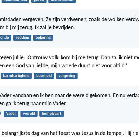
je misdaden vergeven. Ze zijn verdwenen, zoals de wolken verd
m bij mij terug. Ik zal je bevrijden.
zonde
redding
bekering
tegen jullie: ‘Ontrouw volk, kom bij me terug. Dan zal ik niet 
k ben een God van liefde, mijn woede duurt niet voor altijd.’
barmhartigheid
boosheid
vergeving
 Vader vandaan en ik ben naar de wereld gekomen. En nu verlaa
en ga ik terug naar mijn Vader.
8
Vader
wereld
hemelvaart
 belangrijkste dag van het feest was Jezus in de tempel. Hij ri