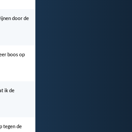
wijnen door de
meer boos op
t ik de
ep tegen de