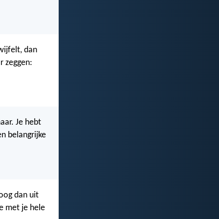
ijfelt, dan
ar zeggen:
aar. Je hebt
en belangrijke
 oog dan uit
e met je hele