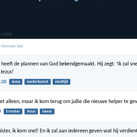
in Gewone Taal
s heeft de plannen van God bekendgemaakt. Hij zegt: ‘Ik zal sn
 Jezus!
:20
Jezus
wederkomst
eindtijd
 niet alleen, maar ik kom terug om jullie die nieuwe helper te ge
8
trooster
Jezus
Geest
uister, ik kom snel! En ik zal aan iedereen geven wat hij verdient