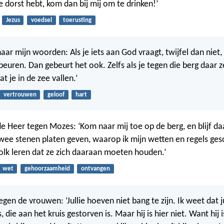
e dorst hebt, kom dan bij mij om te drinken!’
Jezus
voedsel
toerusting
naar mijn woorden: Als je iets aan God vraagt, twijfel dan niet
ebeuren. Dan gebeurt het ook. Zelfs als je tegen die berg daar 
at je in de zee vallen.’
vertrouwen
geloof
hart
e Heer tegen Mozes: ‘Kom naar mij toe op de berg, en blijf d
 twee stenen platen geven, waarop ik mijn wetten en regels ge
volk leren dat ze zich daaraan moeten houden.’
wet
gehoorzaamheid
ontvangen
egen de vrouwen: ‘Jullie hoeven niet bang te zijn. Ik weet dat j
s, die aan het kruis gestorven is. Maar hij is hier niet. Want hij