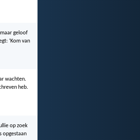
, maar geloof
zegt: ‘Kom van
aar wachten.
schreven heb.
ullie op zoek
 is opgestaan