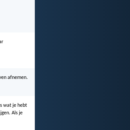
ar
leven afnemen.
es wat je hebt
gen. Als je