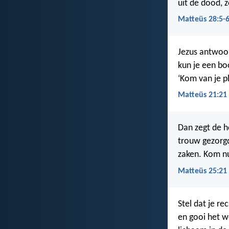
uit de dood, z
Matteüs 28:5-
Jezus antwoor
kun je een bo
‘Kom van je pl
Matteüs 21:21
Dan zegt de h
trouw gezorgd
zaken. Kom nu
Matteüs 25:21
Stel dat je re
en gooi het w