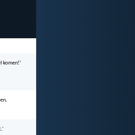
el komen!’
ven.
.’