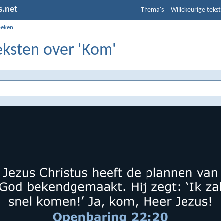
s.net
Thema's
Willekeurige tekst
oeken
eksten over 'Kom'