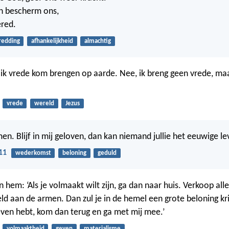
n bescherm ons,
ered.
redding
afhankelijkheid
almachtig
 ik vrede kom brengen op aarde. Nee, ik breng geen vrede, ma
vrede
wereld
Jezus
omen. Blijf in mij geloven, dan kan niemand jullie het eeuwige 
11
wederkomst
beloning
geduld
n hem: ‘Als je volmaakt wilt zijn, ga dan naar huis. Verkoop all
ld aan de armen. Dan zul je in de hemel een grote beloning krij
ven hebt, kom dan terug en ga met mij mee.’
volmaaktheid
geven
materialisme