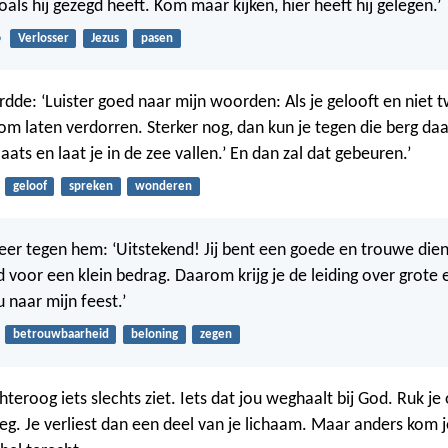
oals hij gezegd heeft. Kom maar kijken, hier heeft hij gelegen.’
6
Verlosser
Jezus
pasen
dde: ‘Luister goed naar mijn woorden: Als je gelooft en niet tw
om laten verdorren. Sterker nog, dan kun je tegen die berg da
aats en laat je in de zee vallen.’ En dan zal dat gebeuren.’
geloof
spreken
wonderen
eer tegen hem: ‘Uitstekend! Jij bent een goede en trouwe dien
 voor een klein bedrag. Daarom krijg je de leiding over grote 
 naar mijn feest.’
betrouwbaarheid
beloning
zegen
chteroog iets slechts ziet. Iets dat jou weghaalt bij God. Ruk je
eg. Je verliest dan een deel van je lichaam. Maar anders kom j