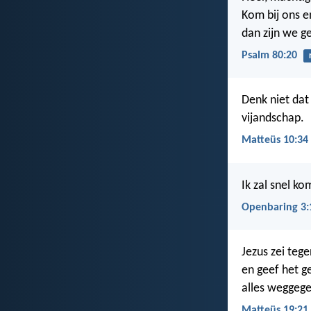
Kom bij ons e
dan zijn we g
Psalm 80:20
Denk niet dat
vijandschap.
Matteüs 10:34
Ik zal snel k
Openbaring 3:
Jezus zei tege
en geef het ge
alles weggege
Matteüs 19:21