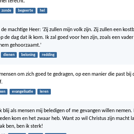
hel terecht.
zonde
begeerte
hel
de machtige Heer: ‘Zij zullen mijn volk zijn. Zij zullen een kost
op de dag dat ik kom. Ik zal goed voor hen zijn, zoals een vader
 hem gehoorzaamt.’
dienen
beloning
redding
 mensen om zich goed te gedragen, op een manier die past bij d
f.
ken
evangelisatie
leren
 blij als mensen mij beledigen of me gevangen willen nemen. Ik
heden kom en het zwaar heb. Want zo wil Christus zijn macht la
ak ben, ben ik sterk!