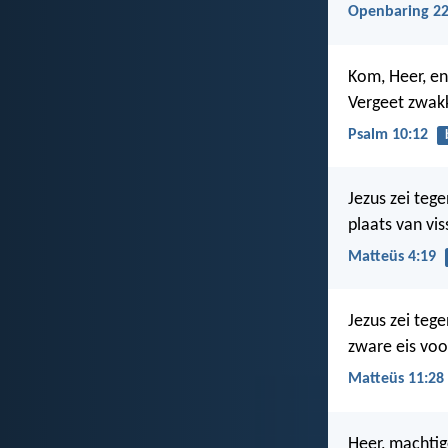
Openbaring 22
Kom, Heer, en
Vergeet zwak
Psalm 10:12
Jezus zei teg
plaats van vis
Matteüs 4:19
Jezus zei teg
zware eis voor
Matteüs 11:28
Heer, machtig