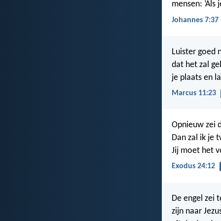
mensen: ‘Als j
Johannes 7:37
Luister goed 
dat het zal g
je plaats en la
Marcus 11:23
Opnieuw zei d
Dan zal ik je
Jij moet het 
Exodus 24:12
De engel zei t
zijn naar Jezu