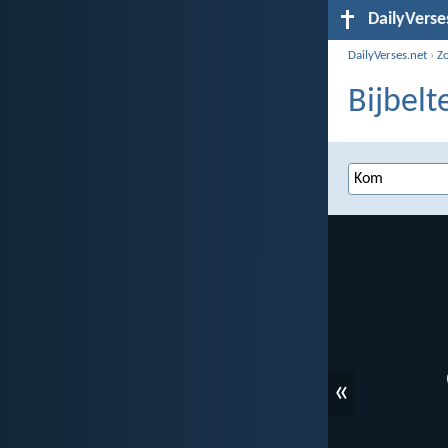
DailyVerse
DailyVerses.net
›
Z
Bijbelt
«