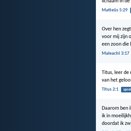
lichaam in de 
Matteüs 5:29
Over hen zegt 
voor mij zijn 
een zoon die
Maleachi 3:17
Titus, leer de
van het geloo
Titus 2:1
spre
Daarom ben ik
ik in moeilijk
doordat ik zw