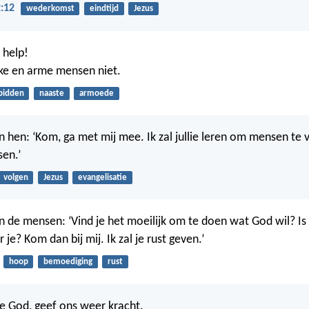
:12
wederkomst
eindtijd
Jezus
 help!
ke en arme mensen niet.
bidden
naaste
armoede
en hen: ‘Kom, ga met mij mee. Ik zal jullie leren om mensen te 
sen.’
volgen
Jezus
evangelisatie
en de mensen: ‘Vind je het moeilijk om te doen wat God wil? Is
 je? Kom dan bij mij. Ik zal je rust geven.’
hoop
bemoediging
rust
e God, geef ons weer kracht.