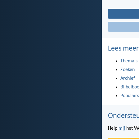
Lees meer
Thema's
Zoeken
Archief
Bijbelbo
Populairs
Ondersteu
Help
mij
het Wo