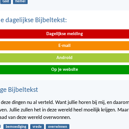
God
hemel
 dagelijkse Bijbeltekst:
Dagelijkse melding
E-mail
Android
Op je website
ge Bijbeltekst
al deze dingen nu al verteld. Want jullie horen bij mij, en daarom z
ven. Jullie zullen het in deze wereld heel moeilijk krijgen. Ma
waad van deze wereld overwonnen.
3
bemoediging
vrede
overwinnen