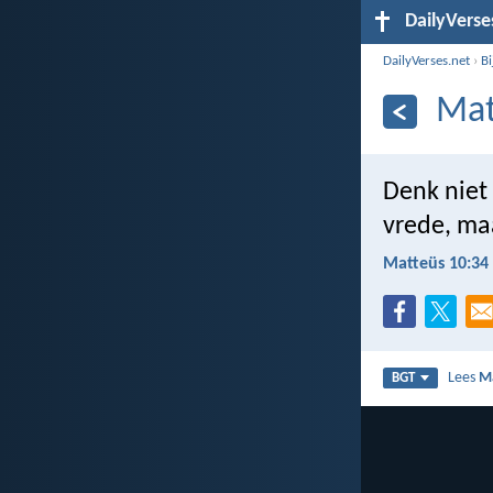
DailyVerse
DailyVerses.net
›
B
Mat
Denk niet
vrede, ma
Matteüs 10:34
Lees
M
BGT