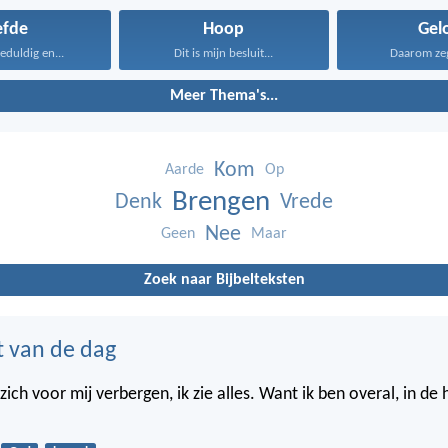
efde
Hoop
Gel
geduldig en...
Dit is mijn besluit...
Daarom zeg 
Meer Thema's...
Kom
Aarde
Op
Brengen
Denk
Vrede
Nee
Geen
Maar
Zoek naar Bijbelteksten
t van de dag
ich voor mij verbergen, ik zie alles. Want ik ben overal, in de