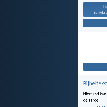
Li
Liefde is: 
Bijbelteks
Niemand kan z
de aarde.