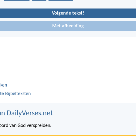
Volgende tekst!
Met afbeelding
eken
te Bijbelteksten
n DailyVerses.net
ord van God verspreiden: