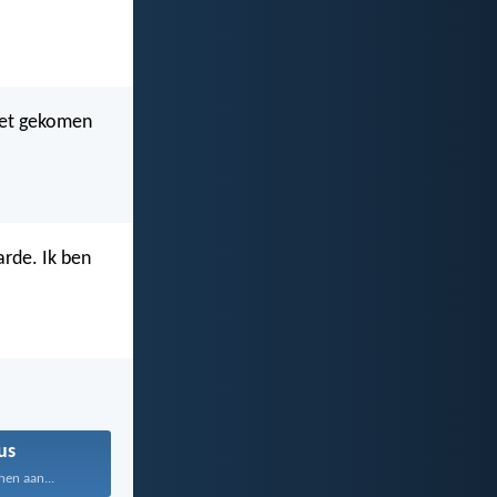
iet gekomen
rde. Ik ben
us
hen aan...