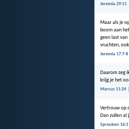
Jeremia 29:11
Maar als je op
boom aan het 
geen last van 
vruchten, ook
Jeremia 17:7-8
Daarom zeg ik
krijg je het oo
Marcus 11:24
Vertrouw op d
Dan zullen al 
Spreuken 16:3