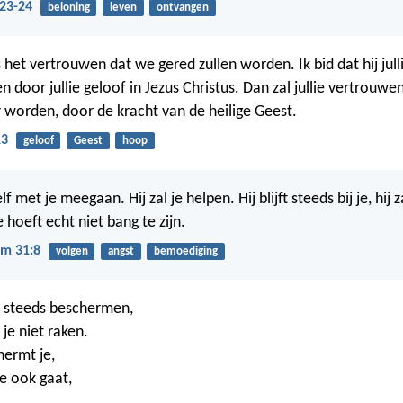
:23-24
beloning
leven
ontvangen
 het vertrouwen dat we gered zullen worden. Ik bid dat hij jul
n door jullie geloof in Jezus Christus. Dan zal jullie vertrouw
r worden, door de kracht van de heilige Geest.
13
geloof
Geest
hoop
f met je meegaan. Hij zal je helpen. Hij blijft steeds bij je, hij z
e hoeft echt niet bang te zijn.
m 31:8
volgen
angst
bemoediging
e steeds beschermen,
je niet raken.
ermt je,
je ook gaat,