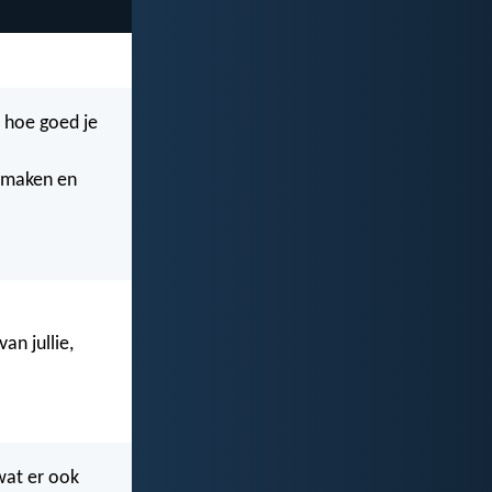
en hoe goed je
e maken en
an jullie,
wat er ook