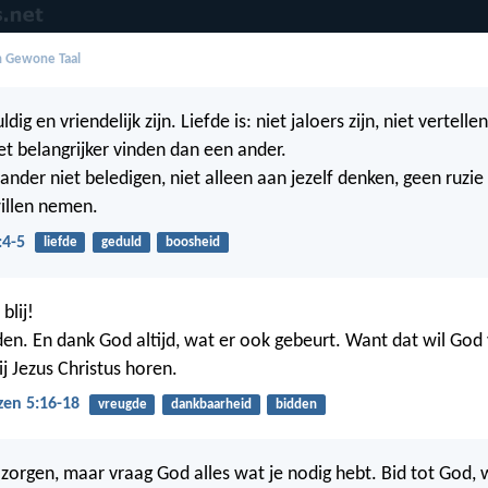
in Gewone Taal
ldig en vriendelijk zijn. Liefde is: niet jaloers zijn, niet vertell
iet belangrijker vinden dan een ander.
 ander niet beledigen, niet alleen aan jezelf denken, geen ruzi
illen nemen.
:4-5
liefde
geduld
boosheid
blij!
idden. En dank God altijd, wat er ook gebeurt. Want dat wil God v
ij Jezus Christus horen.
zen 5:16-18
vreugde
dankbaarheid
bidden
zorgen, maar vraag God alles wat je nodig hebt. Bid tot God, 