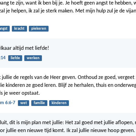
bang te zijn, want ik ben bij je. Je hoeft geen angst te hebben, 
al je helpen, ik zal je sterk maken. Met mijn hulp zul je de vij
angst
kracht
piekeren
kaar altijd met liefde!
:14
liefde
werken
k jullie de regels van de Heer geven. Onthoud ze goed, vergeet 
lie kinderen ze goed leren. Blijf ze herhalen, thuis en onderweg
ls je weer opstaat.
m 6:6-7
wet
familie
kinderen
luit, dit is mijn plan met jullie: Het zal goed met jullie aflopen, 
or jullie een nieuwe tijd komt. Ik zal jullie nieuwe hoop geven.