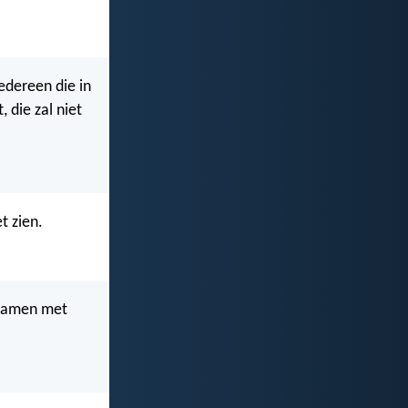
Iedereen die in
, die zal niet
t zien.
. Samen met