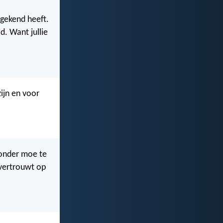
 gekend heeft.
d. Want jullie
zijn en voor
zonder moe te
e vertrouwt op