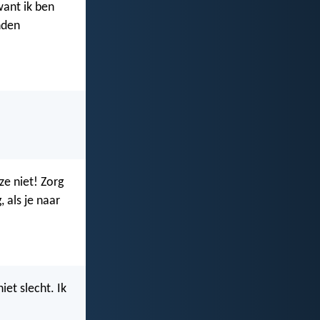
want ik ben
anden
ze niet! Zorg
, als je naar
niet slecht. Ik