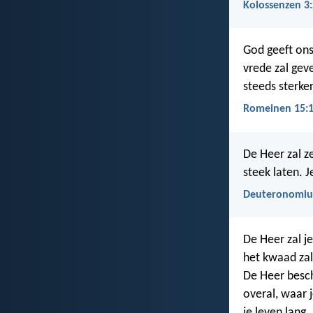
Kolossenzen 3
God geeft ons
vrede zal geve
steeds sterke
Romeinen 15:
De Heer zal zel
steek laten. J
Deuteronomiu
De Heer zal j
het kwaad zal 
De Heer besch
overal, waar 
je leven lang.