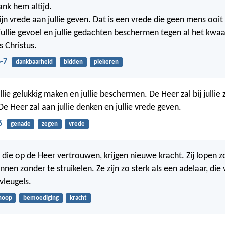
ank hem altijd.
ijn vrede aan jullie geven. Dat is een vrede die geen mens ooit
 jullie gevoel en jullie gedachten beschermen tegen al het kwaa
s Christus.
6-7
dankbaarheid
bidden
piekeren
llie gelukkig maken en jullie beschermen. De Heer zal bij jullie 
 De Heer zal aan jullie denken en jullie vrede geven.
6
genade
zegen
vrede
ie op de Heer vertrouwen, krijgen nieuwe kracht. Zij lopen 
nnen zonder te struikelen. Ze zijn zo sterk als een adelaar, di
 vleugels.
hoop
bemoediging
kracht