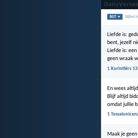
BGT
Bijbel 
Liefde is: gedu
bent, jezelf n
Liefde is: een
geen wraak w
1 Korintiërs 13
En wees altijd 
Blijf altijd b
omdat jullie b
1 Tessalonicen
Maak je geen 