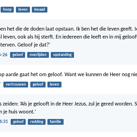
hoop
leven
kwaad
 ben het die de doden laat opstaan. Ik ben het die leven geeft. 
l leven, ook als hij sterft. En iedereen die leeft en in mij gelooft
terven. Geloof je dat?’
5-26
geloof
overlijden
opstanding
 op aarde gaat het om geloof. Want we kunnen de Heer nog nie
7
vertrouwen
geloof
leven
s zeiden: ‘Als je gelooft in de Heer Jezus, zul je gered worden
n je huis woont.’
6:31
geloof
redding
familie