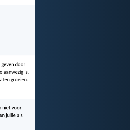
l geven door
lie aanwezig is.
laten groeien.
n niet voor
n jullie als