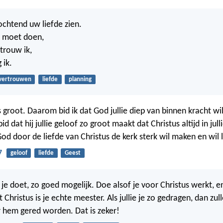
ochtend uw liefde zien.
k moet doen,
trouw ik,
 ik.
vertrouwen
liefde
planning
 groot. Daarom bid ik dat God jullie diep van binnen kracht wi
bid dat hij jullie geloof zo groot maakt dat Christus altijd in jul
God door de liefde van Christus de kerk sterk wil maken en wil 
7
geloof
liefde
Geest
 je doet, zo goed mogelijk. Doe alsof je voor Christus werkt, e
hristus is je echte meester. Als jullie je zo gedragen, dan zulle
 hem gered worden. Dat is zeker!