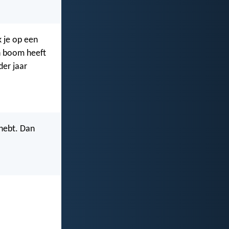
k je op een
’n boom heeft
der jaar
 hebt. Dan