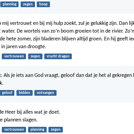
planning
zegen
hoop
 mij vertrouwt en bij mij hulp zoekt, zul je gelukkig zijn. Dan lij
water. De wortels van zo’n boom groeien tot in de rivier. Zo
de hete zomer, zijn bladeren blijven altijd groen. En hij geeft ie
 in jaren van droogte.
vertrouwen
zegen
vrucht dragen
: Als je iets aan God vraagt, geloof dan dat je het al gekregen
k.
geloof
bidden
ontvangen
e Heer bij alles wat je doet.
je plannen slagen.
vertrouwen
planning
zegen