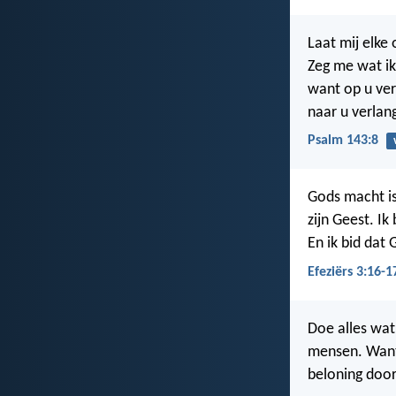
Laat mij elke 
Zeg me wat i
want op u ver
naar u verlang
Psalm 143:8
Gods macht is
zijn Geest. Ik 
En ik bid dat 
Efeziërs 3:16-1
Doe alles wat
mensen. Want C
beloning door