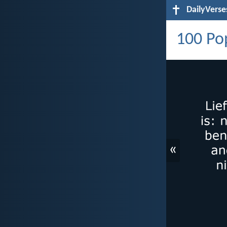
DailyVerse
100 Pop
«