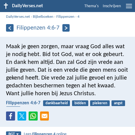
DailyVerses.net
Thema's
Inschrijven
DailyVerses.net
›
Bijbelboeken
›
Filippenzen
›
4
Filippenzen 4:6-7
Maak je geen zorgen, maar vraag God alles wat
je nodig hebt. Bid tot God, wat er ook gebeurt.
En dank hem altijd.
Dan zal God zijn vrede aan
jullie geven. Dat is een vrede die geen mens ooit
gekend heeft. Die vrede zal jullie gevoel en jullie
gedachten beschermen tegen al het kwaad.
Want jullie horen bij Jezus Christus.
Filippenzen 4:6-7
dankbaarheid
bidden
piekeren
angst
vrede
Lees
Filippenzen 4
online
BGT