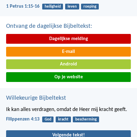
1 Petrus 1:15-16
heiligheid
leven
roeping
Ontvang de dagelijkse Bijbeltekst:
Dagelijkse melding
E-mail
Android
Op je website
Willekeurige Bijbeltekst
Ik kan alles verdragen, omdat de Heer mij kracht geeft.
Filippenzen 4:13
God
kracht
bescherming
Volgende tekst!