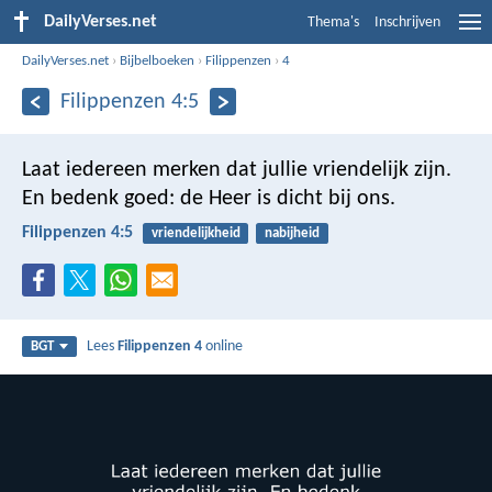
DailyVerses.net
Thema's
Inschrijven
DailyVerses.net
›
Bijbelboeken
›
Filippenzen
›
4
Filippenzen 4:5
Laat iedereen merken dat jullie vriendelijk zijn.
En bedenk goed: de Heer is dicht bij ons.
Filippenzen 4:5
vriendelijkheid
nabijheid
Lees
Filippenzen 4
online
BGT