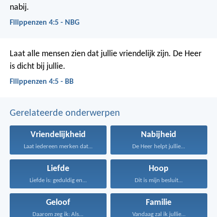
nabij.
Filippenzen 4:5 - NBG
Laat alle mensen zien dat jullie vriendelijk zijn. De Heer
is dicht bij jullie.
Filippenzen 4:5 - BB
Gerelateerde onderwerpen
Vriendelijkheid
Nabijheid
Laat iedereen merken dat...
De Heer helpt jullie...
Liefde
Hoop
Liefde is: geduldig en...
Dit is mijn besluit...
Geloof
Familie
Daarom zeg ik: Als...
Vandaag zal ik jullie...