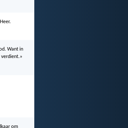
 Heer.
od. Want in
j verdient.»
elkaar om