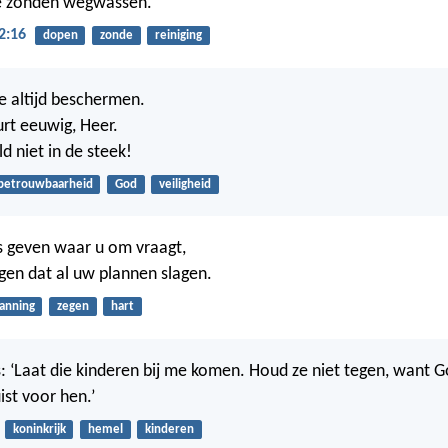
je zonden wegwassen.
2:16
dopen
zonde
reiniging
me altijd beschermen.
rt eeuwig, Heer.
d niet in de steek!
betrouwbaarheid
God
veiligheid
les geven waar u om vraagt,
rgen dat al uw plannen slagen.
lanning
zegen
hart
s: ‘Laat die kinderen bij me komen. Houd ze niet tegen, want 
uist voor hen.’
koninkrijk
hemel
kinderen