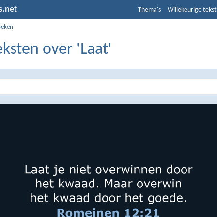
s.net
Thema's
Willekeurige tekst
oeken
eksten over 'Laat'