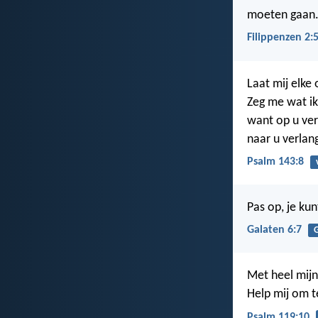
moeten gaan
Filippenzen 2:
Laat mij elke 
Zeg me wat i
want op u ver
naar u verlang
Psalm 143:8
Pas op, je kun
Galaten 6:7
Met heel mijn 
Help mij om t
Psalm 119:10