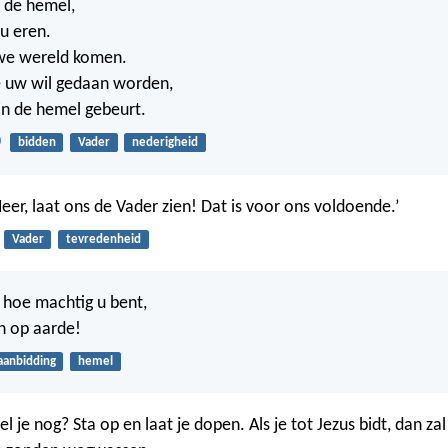
 de hemel,
 u eren.
we wereld komen.
e uw wil gedaan worden,
 in de hemel gebeurt.
0
bidden
Vader
nederigheid
‘Heer, laat ons de Vader zien! Dat is voor ons voldoende.’
Vader
tevredenheid
n hoe machtig u bent,
n op aarde!
aanbidding
hemel
 je nog? Sta op en laat je dopen. Als je tot Jezus bidt, dan za