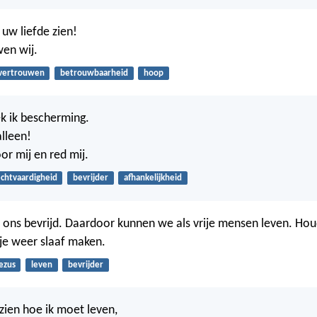
 uw liefde zien!
en wij.
vertrouwen
betrouwbaarheid
hoop
ek ik bescherming.
alleen!
r mij en red mij.
echtvaardigheid
bevrijder
afhankelijkheid
t ons bevrijd. Daardoor kunnen we als vrije mensen leven. Hou
je weer slaaf maken.
ezus
leven
bevrijder
 zien hoe ik moet leven,