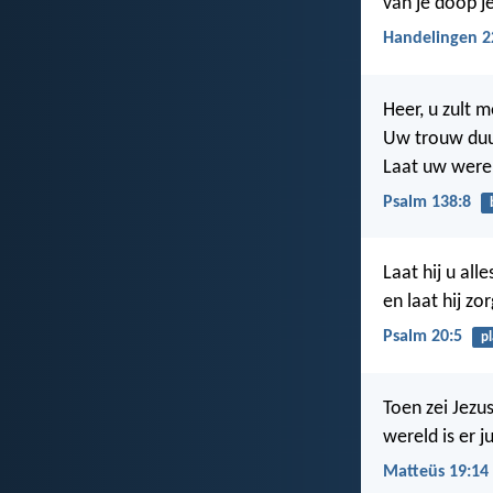
van je doop 
Handelingen 2
Heer, u zult 
Uw trouw duu
Laat uw werel
Psalm 138:8
Laat hij u al
en laat hij zo
Psalm 20:5
p
Toen zei Jezu
wereld is er j
Matteüs 19:14