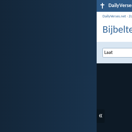
DailyVerse
DailyVerses.net
›
Z
Bijbelt
«