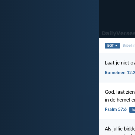
BGT
Bijbel 
Laat je niet
Romeinen 12:
God, laat zie
in de hemel e
Psalm 57:6
h
Als jullie bi