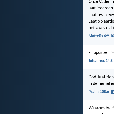
Onze Vader in
laat iedereen
Laat uw nieu
Laat op aard
net zoals dat
Matteüs 6:9-1
Filippus zei: 
Johannes 14:8
God, laat zie
in de hemel e
Psalm 108:6
Waarom twijfel