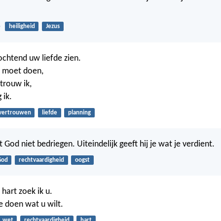
.
5
heiligheid
Jezus
ochtend uw liefde zien.
k moet doen,
trouw ik,
 ik.
vertrouwen
liefde
planning
t God niet bedriegen. Uiteindelijk geeft hij je wat je verdient.
God
rechtvaardigheid
oogst
hart zoek ik u.
e doen wat u wilt.
wet
rechtvaardigheid
hart