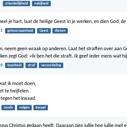
5
vriendelijkheid
nabijheid
el je hart, laat de heilige Geest in je werken, en dien God, de
11
gehoorzaamheid
Geest
dienen
n, neem geen wraak op anderen. Laat het straffen over aan G
ken zegt God: «Ik ben het die straft. Ik geef ieder mens wat hi
19
boosheid
straf
veroordeling
 wat ik moet doen,
et te twijfelen.
 tegen het kwaad.
zonde
volgen
kwaad
zus Christus gedaan heeft. Daaraan zien jullie hoe jullie met 