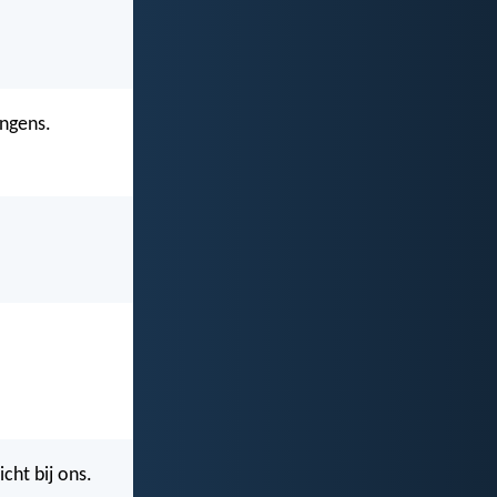
angens.
cht bij ons.