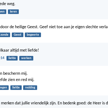
oede weg.
even
leren
 door de heilige Geest. Geef niet toe aan je eigen slechte verl
zonde
Geest
begeerte
kaar altijd met liefde!
:14
liefde
werken
en bescherm mij.
efde zien en red mij.
zegen
liefde
redding
merken dat jullie vriendelijk zijn. En bedenk goed: de Heer is di