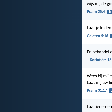
wijs mij de g
Psalm 25:4
l
Laat je leiden
Galaten 5:16
En behandel el
1 Korintiërs 16
Wees bij mij 
Laat mij uw li
Psalm 31:17
Laat iedereen 