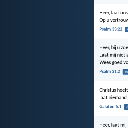
Heer, laat ons
Op u vertrouw
Psalm 33:22
Heer, bij u zo
Laat mij niet 
Wees goed voo
Psalm 31:2
r
Christus heef
laat niemand 
Galaten 5:1
J
Heer, laat mij