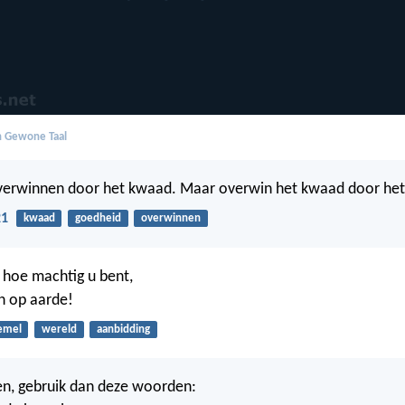
in Gewone Taal
 overwinnen door het kwaad. Maar overwin het kwaad door het
21
kwaad
goedheid
overwinnen
n hoe machtig u bent,
n op aarde!
emel
wereld
aanbidding
dden, gebruik dan deze woorden: