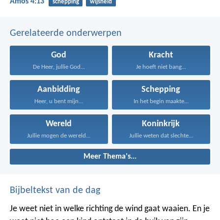
Amos 4:13
schepping
wijsheid
Gerelateerde onderwerpen
God
Kracht
De Heer, jullie God...
Je hoeft niet bang...
Aanbidding
Schepping
Heer, u bent mijn...
In het begin maakte...
Wereld
Koninkrijk
Jullie mogen de wereld...
Jullie weten dat slechte...
Meer Thema's...
Bijbeltekst van de dag
Je weet niet in welke richting de wind gaat waaien. En je