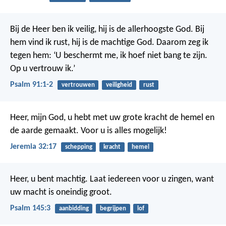
Bij de Heer ben ik veilig,
hij is de allerhoogste God.
Bij
hem vind ik rust,
hij is de machtige God.
Daarom zeg ik
tegen hem:
‘U beschermt me,
ik hoef niet bang te zijn.
Op u vertrouw ik.’
Psalm 91:1-2
vertrouwen
veiligheid
rust
Heer, mijn God, u hebt met uw grote kracht de hemel en
de aarde gemaakt. Voor u is alles mogelijk!
Jeremia 32:17
schepping
kracht
hemel
Heer, u bent machtig.
Laat iedereen voor u zingen,
want
uw macht is oneindig groot.
Psalm 145:3
aanbidding
begrijpen
lof