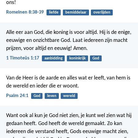
ons!
Romeinen 8:38-39
liefde
bemiddelaar
overlijden
Alle eer aan God, die koning is voor altijd. Hij is de enige,
eeuwige en onzichtbare God. Laat iedereen zijn macht
prijzen, voor altijd en eeuwig! Amen.
1 Timoteüs 1:17
aanbidding
koninkrijk
God
Van de Heer is de aarde en alles wat er leeft,
van hem is
de wereld en ieder die er woont.
Psalm 24:1
God
leven
wereld
Want ook al kun je God niet zien, je kunt wel zien wat hij
gedaan heeft. God heeft de wereld gemaakt. Zo kan
iedereen die verstand heeft, Gods eeuwige macht zien,