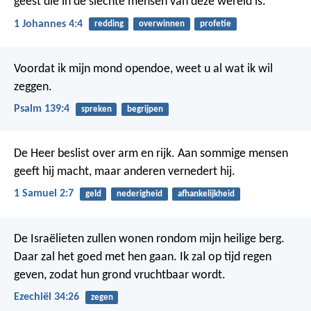
geest die in de slechte mensen van deze wereld is.
1 Johannes 4:4
redding
overwinnen
profetie
Voordat ik mijn mond opendoe,
weet u al wat ik wil
zeggen.
Psalm 139:4
spreken
begrijpen
De Heer beslist over arm en rijk.
Aan sommige mensen
geeft hij macht,
maar anderen vernedert hij.
1 Samuel 2:7
geld
nederigheid
afhankelijkheid
De Israëlieten zullen wonen rondom mijn heilige berg.
Daar zal het goed met hen gaan. Ik zal op tijd regen
geven, zodat hun grond vruchtbaar wordt.
Ezechiël 34:26
zegen