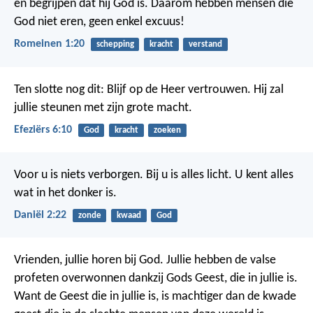
en begrijpen dat hij God is. Daarom hebben mensen die
God niet eren, geen enkel excuus!
Romeinen 1:20
schepping
kracht
verstand
Ten slotte nog dit: Blijf op de Heer vertrouwen. Hij zal
jullie steunen met zijn grote macht.
Efeziërs 6:10
God
kracht
zoeken
Voor u is niets verborgen. Bij u is alles licht. U kent alles
wat in het donker is.
Daniël 2:22
zonde
kwaad
God
Vrienden, jullie horen bij God. Jullie hebben de valse
profeten overwonnen dankzij Gods Geest, die in jullie is.
Want de Geest die in jullie is, is machtiger dan de kwade