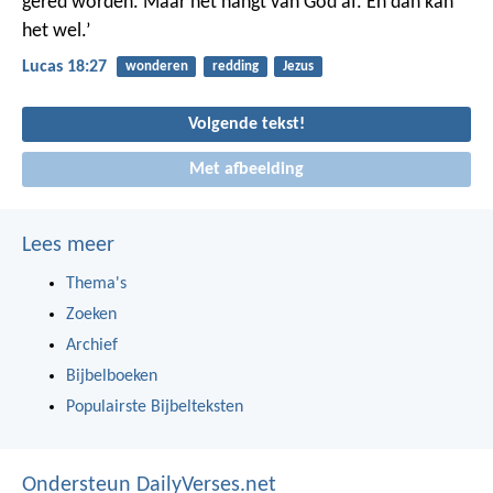
gered worden. Maar het hangt van God af. En dan kan
het wel.’
Lucas 18:27
wonderen
redding
Jezus
Volgende tekst!
Met afbeelding
Lees meer
Thema's
Zoeken
Archief
Bijbelboeken
Populairste Bijbelteksten
Ondersteun DailyVerses.net