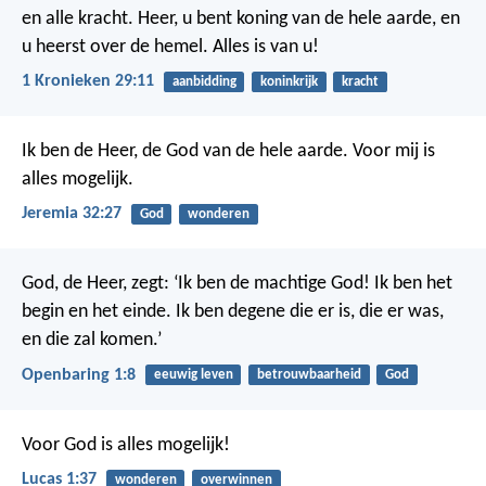
en alle kracht. Heer, u bent koning van de hele aarde, en
u heerst over de hemel. Alles is van u!
1 Kronieken 29:11
aanbidding
koninkrijk
kracht
Ik ben de Heer, de God van de hele aarde. Voor mij is
alles mogelijk.
Jeremia 32:27
God
wonderen
God, de Heer, zegt: ‘Ik ben de machtige God! Ik ben het
begin en het einde. Ik ben degene die er is, die er was,
en die zal komen.’
Openbaring 1:8
eeuwig leven
betrouwbaarheid
God
Voor God is alles mogelijk!
Lucas 1:37
wonderen
overwinnen