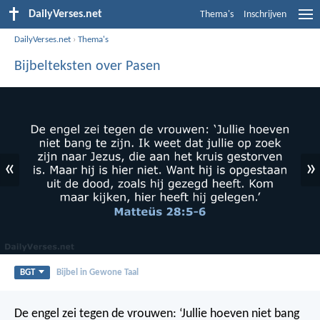
DailyVerses.net
Thema's
Inschrijven
DailyVerses.net
›
Thema's
Bijbelteksten over Pasen
«
»
BGT
Bijbel in Gewone Taal
De engel zei tegen de vrouwen: ‘Jullie hoeven niet bang