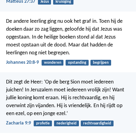
Matteüs 27:37
Jezus
kruisiging
De andere leerling ging nu ook het graf in. Toen hij de
doeken daar zo zag liggen, geloofde hij dat Jezus was
opgestaan. In de heilige boeken stond al dat Jezus
moest opstaan uit de dood. Maar dat hadden de
leerlingen nog niet begrepen.
Johannes 20:8-9
wonderen
opstanding
begrijpen
Dit zegt de Heer: ‘Op de berg Sion moet iedereen
juichen! In Jeruzalem moet iedereen vrolijk zijn! Want
jullie koning komt eraan. Hij is rechtvaardig, en hij
overwint zijn vijanden. Hij is vriendelijk. En hij rijdt op
een ezel, op een jonge ezel.’
Zacharia 9:9
profetie
nederigheid
rechtvaardigheid