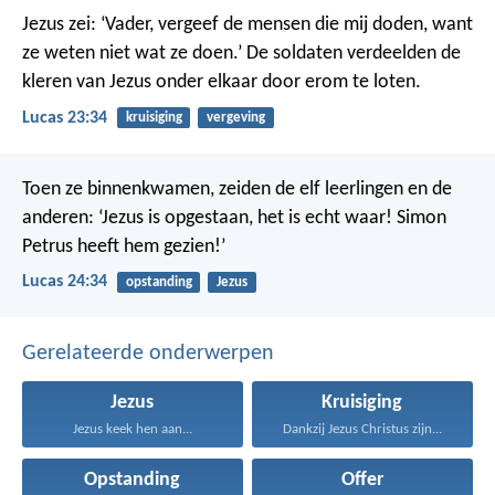
Jezus zei: ‘Vader, vergeef de mensen die mij doden, want
ze weten niet wat ze doen.’ De soldaten verdeelden de
kleren van Jezus onder elkaar door erom te loten.
Lucas 23:34
kruisiging
vergeving
Toen ze binnenkwamen, zeiden de elf leerlingen en de
anderen: ‘Jezus is opgestaan, het is echt waar! Simon
Petrus heeft hem gezien!’
Lucas 24:34
opstanding
Jezus
Gerelateerde onderwerpen
Jezus
Kruisiging
Jezus keek hen aan...
Dankzij Jezus Christus zijn...
Opstanding
Offer