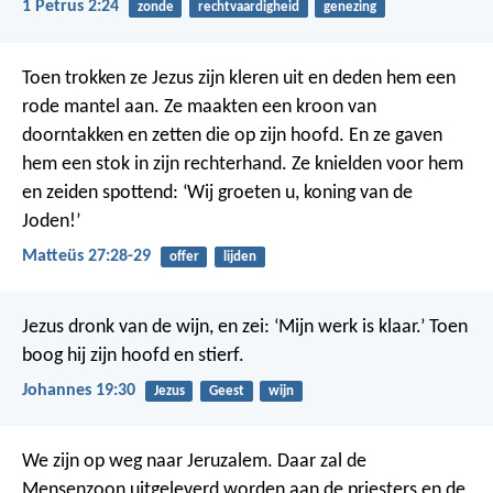
1 Petrus 2:24
zonde
rechtvaardigheid
genezing
Toen trokken ze Jezus zijn kleren uit en deden hem een
rode mantel aan. Ze maakten een kroon van
doorntakken en zetten die op zijn hoofd. En ze gaven
hem een stok in zijn rechterhand. Ze knielden voor hem
en zeiden spottend: ‘Wij groeten u, koning van de
Joden!’
Matteüs 27:28-29
offer
lijden
Jezus dronk van de wijn, en zei: ‘Mijn werk is klaar.’ Toen
boog hij zijn hoofd en stierf.
Johannes 19:30
Jezus
Geest
wijn
We zijn op weg naar Jeruzalem. Daar zal de
Mensenzoon uitgeleverd worden aan de priesters en de