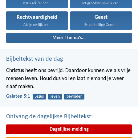
Jezus zei: ‘Ik ben...
Het grootste bewijs van...
Rechtvaardigheid
Geest
Als je eerlijk en...
En de heilige Geest...
Meer Thema's...
Bijbeltekst van de dag
Christus heeft ons bevrijd. Daardoor kunnen we als vrije
mensen leven. Houd dus vol en laat niemand je weer
slaaf maken.
Galaten 5:1
Jezus
leven
bevrijder
Ontvang de dagelijkse Bijbeltekst:
Dagelijkse melding