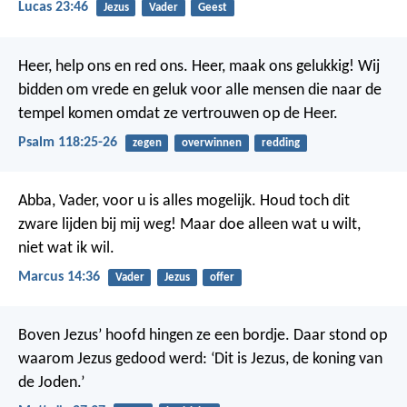
Lucas 23:46
Jezus
Vader
Geest
Heer, help ons en red ons.
Heer, maak ons gelukkig!
Wij
bidden om vrede en geluk
voor alle mensen die naar de
tempel komen
omdat ze vertrouwen op de Heer.
Psalm 118:25-26
zegen
overwinnen
redding
Abba, Vader, voor u is alles mogelijk. Houd toch dit
zware lijden bij mij weg! Maar doe alleen wat u wilt,
niet wat ik wil.
Marcus 14:36
Vader
Jezus
offer
Boven Jezus’ hoofd hingen ze een bordje. Daar stond op
waarom Jezus gedood werd: ‘Dit is Jezus, de koning van
de Joden.’