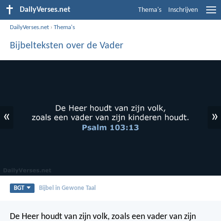
DailyVerses.net
Thema's
Inschrijven
DailyVerses.net
›
Thema's
Bijbelteksten over de Vader
«
»
BGT
Bijbel in Gewone Taal
De Heer houdt van zijn volk,
zoals een vader van zijn