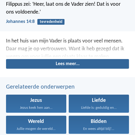
Filippus zei: ‘Heer, laat ons de Vader zien! Dat is voor
ons voldoende.’
Johannes 14:8
tevredenheid
In het huis van mijn Vader is plaats voor veel mensen.
Daar mag je op vertrouwen. Want ik heb gezegd dat ik
wegga om voor jullie een plaats klaar te maken.
Lees meer...
Gerelateerde onderwerpen
Jezus
Liefde
Jezus keek hen aan...
Liefde is: geduldig en...
Wereld
Bidden
Jullie mogen de wereld...
En wees altijd blij!...