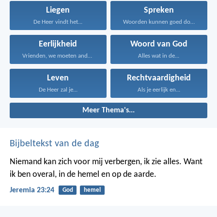
Liegen
Spreken
De Heer vindt het...
Woorden kunnen goed doen...
Eerlijkheid
Woord van God
Vrienden, we moeten anderen...
Alles wat in de...
Leven
Rechtvaardigheid
De Heer zal je...
Als je eerlijk en...
Meer Thema's...
Bijbeltekst van de dag
Niemand kan zich voor mij verbergen, ik zie alles. Want
ik ben overal, in de hemel en op de aarde.
Jeremia 23:24
God
hemel