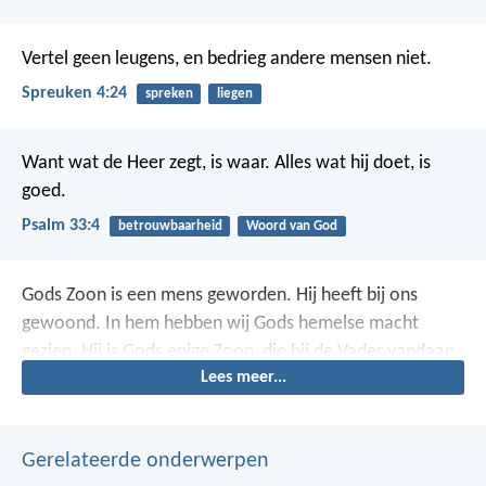
Vertel geen leugens, en bedrieg andere mensen niet.
Spreuken 4:24
spreken
liegen
Want wat de Heer zegt, is waar.
Alles wat hij doet, is
goed.
Psalm 33:4
betrouwbaarheid
Woord van God
Gods Zoon is een mens geworden. Hij heeft bij ons
gewoond. In hem hebben wij Gods hemelse macht
gezien. Hij is Gods enige Zoon, die bij de Vader vandaan
Lees meer...
gekomen is. In hem waren Gods liefde en trouw volledig
aanwezig.
Gerelateerde onderwerpen