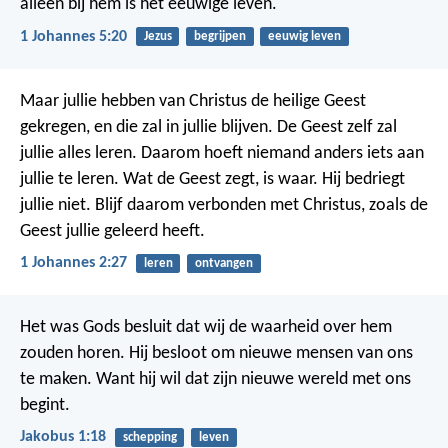
alleen bij hem is het eeuwige leven.
1 Johannes 5:20
Jezus
begrijpen
eeuwig leven
Maar jullie hebben van Christus de heilige Geest
gekregen, en die zal in jullie blijven. De Geest zelf zal
jullie alles leren. Daarom hoeft niemand anders iets aan
jullie te leren.
Wat de Geest zegt, is waar. Hij bedriegt
jullie niet. Blijf daarom verbonden met Christus, zoals de
Geest jullie geleerd heeft.
1 Johannes 2:27
leren
ontvangen
Het was Gods besluit dat wij de waarheid over hem
zouden horen. Hij besloot om nieuwe mensen van ons
te maken. Want hij wil dat zijn nieuwe wereld met ons
begint.
Jakobus 1:18
schepping
leven