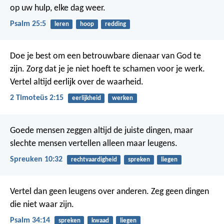
op uw hulp,
elke dag weer.
Psalm 25:5
leren
hoop
redding
Doe je best om een betrouwbare dienaar van God te
zijn. Zorg dat je je niet hoeft te schamen voor je werk.
Vertel altijd eerlijk over de waarheid.
2 Timoteüs 2:15
eerlijkheid
werken
Goede mensen zeggen altijd de juiste dingen,
maar
slechte mensen vertellen alleen maar leugens.
Spreuken 10:32
rechtvaardigheid
spreken
liegen
Vertel dan geen leugens over anderen.
Zeg geen dingen
die niet waar zijn.
Psalm 34:14
spreken
kwaad
liegen