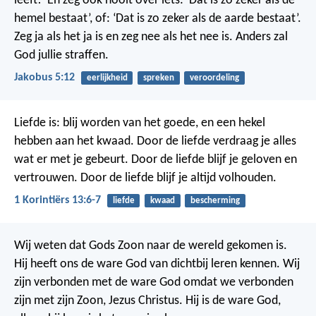
leeft!’ En zeg ook nooit over iets: ‘Dat is zo zeker als de
hemel bestaat’, of: ‘Dat is zo zeker als de aarde bestaat’.
Zeg ja als het ja is en zeg nee als het nee is. Anders zal
God jullie straffen.
Jakobus 5:12
eerlijkheid
spreken
veroordeling
Liefde is: blij worden van het goede, en een hekel
hebben aan het kwaad.
Door de liefde verdraag je alles
wat er met je gebeurt. Door de liefde blijf je geloven en
vertrouwen. Door de liefde blijf je altijd volhouden.
1 Korintiërs 13:6-7
liefde
kwaad
bescherming
Wij weten dat Gods Zoon naar de wereld gekomen is.
Hij heeft ons de ware God van dichtbij leren kennen. Wij
zijn verbonden met de ware God omdat we verbonden
zijn met zijn Zoon, Jezus Christus. Hij is de ware God,