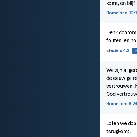
komt, en blijf 
Romeinen 12:
Denk daarom n
fouten, en ho
Efeziërs 4:2
l
We zijn al ge
de eeuwige re
vertrouwen. M
God vertrouw
Romeinen 8:24
Laten we daar
terugkomt.