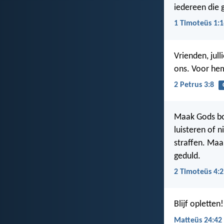
iedereen die g
1 Timoteüs 1:1
Vrienden, jull
ons. Voor hem 
2 Petrus 3:8
Maak Gods boo
luisteren of 
straffen. Maa
geduld.
2 Timoteüs 4:2
Blijf opletten
Matteüs 24:42