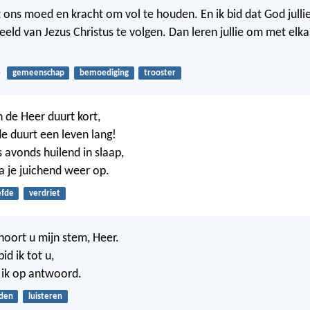
t ons moed en kracht om vol te houden. En ik bid dat God jullie
eld van Jezus Christus te volgen. Dan leren jullie om met elk
5
gemeenschap
bemoediging
trooster
de Heer duurt kort,
de duurt een leven lang!
’s avonds huilend in slaap,
ta je juichend weer op.
efde
verdriet
hoort u mijn stem, Heer.
id ik tot u,
 ik op antwoord.
den
luisteren