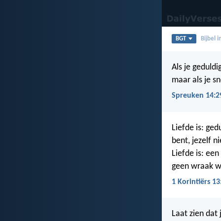
BGT
Bijbel 
Als je geduldi
maar als je s
Spreuken 14:2
Liefde is: gedu
bent, jezelf n
Liefde is: een
geen wraak w
1 Korintiërs 13
Laat zien dat 