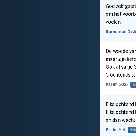
God zelf geef
om het voorbe
voelen.
Romeinen 15:
De woede van 
maar zijn lief
Ook al val je 
’s ochtends s
Psalm 30:6
li
Elke ochtend 
Elke ochtend b
en dan wacht
Psalm 5:4
bid