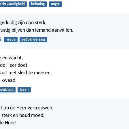
echtvaardigheid
beloning
oogst
geduldig zijn dan sterk,
rustig blijven dan iemand aanvallen.
2
vrede
zelfbeheersing
g en wacht,
de Heer doet.
gaat met slechte mensen,
t kwaad.
rlijkheid
leven
t op de Heer vertrouwen.
sterk en houd moed.
de Heer!