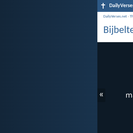
DailyVerse
DailyVerses.net
›
T
Bijbel
«