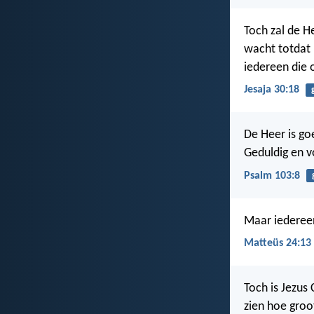
Toch zal de He
wacht totdat 
iedereen die o
Jesaja 30:18
De Heer is goe
Geduldig en vol
Psalm 103:8
Maar iedereen
Matteüs 24:13
Toch is Jezus 
zien hoe groo