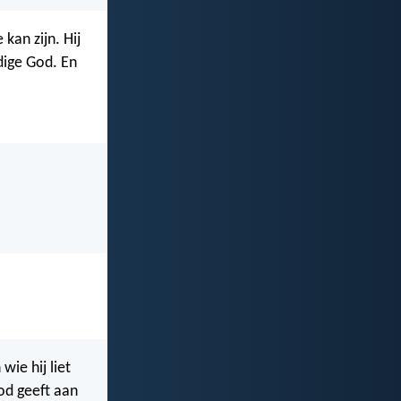
kan zijn. Hij
dige God. En
wie hij liet
God geeft aan