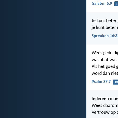
Galaten 6:9
r
Je kunt beter 
je kunt beter 
Spreuken 16:3
Wees geduldi
wacht af wat 
Als het goed 
word dan nie
Psalm 37:7
ee
Iedereen moe
Wees daarom 
Vertrouw op 