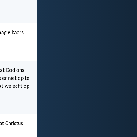
aag elkaars
dat God ons
 er niet op te
dat we echt op
t Christus