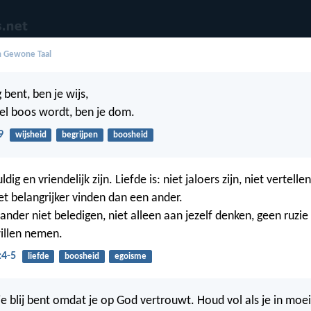
in Gewone Taal
g bent, ben je wijs,
nel boos wordt, ben je dom.
9
wijsheid
begrijpen
boosheid
ldig en vriendelijk zijn. Liefde is: niet jaloers zijn, niet vertell
iet belangrijker vinden dan een ander.
 ander niet beledigen, niet alleen aan jezelf denken, geen ruzi
illen nemen.
:4-5
liefde
boosheid
egoisme
je blij bent omdat je op God vertrouwt. Houd vol als je in moe