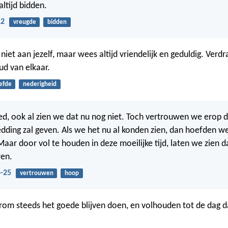
altijd bidden.
12
vreugde
bidden
iet aan jezelf, maar wees altijd vriendelijk en geduldig. Verdr
ud van elkaar.
iefde
nederigheid
red, ook al zien we dat nu nog niet. Toch vertrouwen we erop 
dding zal geven. Als we het nu al konden zien, dan hoefden we
aar door vol te houden in deze moeilijke tijd, laten we zien 
en.
-25
vertrouwen
hoop
om steeds het goede blijven doen, en volhouden tot de dag da