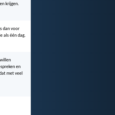
en krijgen.
rs dan voor
de als één dag.
willen
espreken en
dat met veel