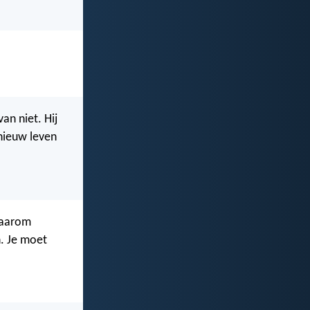
an niet. Hij
 nieuw leven
 Daarom
. Je moet