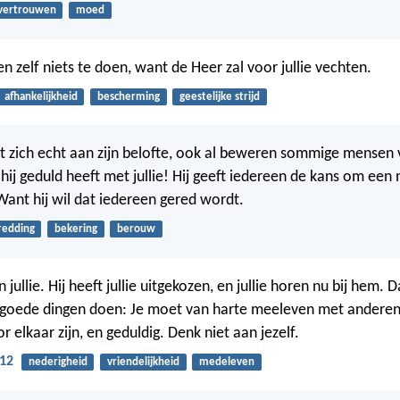
vertrouwen
moed
en zelf niets te doen, want de Heer zal voor jullie vechten.
afhankelijkheid
bescherming
geestelijke strijd
 zich echt aan zijn belofte, ook al beweren sommige mensen v
ij geduld heeft met jullie! Hij geeft iedereen de kans om een
Want hij wil dat iedereen gered wordt.
redding
bekering
berouw
jullie. Hij heeft jullie uitgekozen, en jullie horen nu bij hem.
e goede dingen doen: Je moet van harte meeleven met anderen
or elkaar zijn, en geduldig. Denk niet aan jezelf.
:12
nederigheid
vriendelijkheid
medeleven