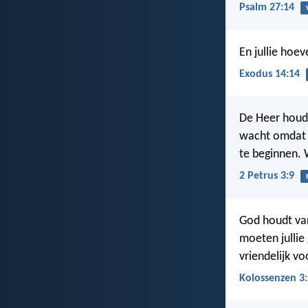
Psalm 27:14
En jullie hoev
Exodus 14:14
De Heer houdt
wacht omdat h
te beginnen. 
2 Petrus 3:9
God houdt van 
moeten julli
vriendelijk vo
Kolossenzen 3