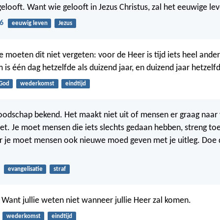
elooft. Want wie gelooft in Jezus Christus, zal het eeuwige lev
6
eeuwig leven
Jezus
ie moeten dit niet vergeten: voor de Heer is tijd iets heel ande
is één dag hetzelfde als duizend jaar, en duizend jaar hetzelf
God
wederkomst
eindtijd
dschap bekend. Het maakt niet uit of mensen er graag naar 
niet. Je moet mensen die iets slechts gedaan hebben, streng to
r je moet mensen ook nieuwe moed geven met je uitleg. Doe 
evangelisatie
straf
! Want jullie weten niet wanneer jullie Heer zal komen.
wederkomst
eindtijd