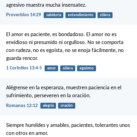
agresivo muestra mucha insensatez.
Proverbios 14:29
sabiduría
entendimiento
cólera
El amor es paciente, es bondadoso. El amor no es
envidioso ni presumido ni orgulloso. No se comporta
con rudeza, no es egoísta, no se enoja fácilmente, no
guarda rencor.
1 Corintios 13:4-5
amor
cólera
egoísmo
Alégrense en la esperanza, muestren paciencia en el
sufrimiento, perseveren en la oración.
Romanos 12:12
alegría
oración
Siempre humildes y amables, pacientes, tolerantes unos
con otros en amor.