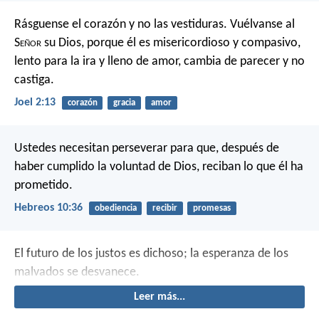
Rásguense el corazón
y no las vestiduras.
Vuélvanse al
S
eñor
su Dios,
porque él es misericordioso y compasivo,
lento para la ira y lleno de amor,
cambia de parecer y no
castiga.
Joel 2:13
corazón
gracia
amor
Ustedes necesitan perseverar para que, después de
haber cumplido la voluntad de Dios, reciban lo que él ha
prometido.
Hebreos 10:36
obediencia
recibir
promesas
El futuro de los justos es dichoso;
la esperanza de los
malvados se desvanece.
Leer más...