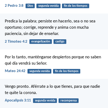
2 Pedro 3:8
Dios
segunda venida
fin de los tiempos
Predica la palabra; persiste en hacerlo, sea o no sea
oportuno; corrige, reprende y anima con mucha
paciencia, sin dejar de enseñar.
2 Timoteo 4:2
evangelización
castigo
Por lo tanto, manténganse despiertos porque no saben
qué día vendrá su Señor.
Mateo 24:42
segunda venida
fin de los tiempos
Vengo pronto. Aférrate a lo que tienes, para que nadie
te quite la corona.
Apocalipsis 3:11
segunda venida
recompensa