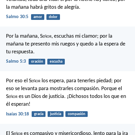
la mañana habrá gritos de alegría.
Salmo 30:5
amor
dolor
Por la mañana, S
eñor
, escuchas mi clamor;
por la
mañana te presento mis ruegos
y quedo a la espera de
tu respuesta.
Salmo 5:3
oración
escucha
Por eso el S
eñor
los espera, para tenerles piedad;
por
eso se levanta para mostrarles compasión.
Porque el
S
eñor
es un Dios de justicia.
¡Dichosos todos los que en
él esperan!
Isaías 30:18
gracia
justicia
compasión
El S
eñor
es compasivo y misericordioso,
lento para la ira