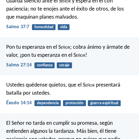
Guarda silencio ante el S
eñor
y espera en él con
paciencia;
no te enojes ante el éxito de otros,
de los
que maquinan planes malvados.
Salmo 37:7
honestidad
vida
Pon tu esperanza en el S
eñor
;
cobra ánimo y ármate de
valor,
¡pon tu esperanza en el S
eñor
!
Salmo 27:14
confianza
coraje
Ustedes quédense quietos, que el S
eñor
presentará
batalla por ustedes.
Éxodo 14:14
dependencia
protección
guerra espiritual
El Señor no tarda en cumplir su promesa, según
entienden algunos la tardanza. Más bien, él tiene