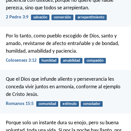
paciencia con ustedes, porque no quiere que nadie
perezca, sino que todos se arrepientan.
2 Pedro 3:9
salvación
conversión
arrepentimiento
Por lo tanto, como pueblo escogido de Dios, santo y
amado, revístanse de afecto entrañable y de bondad,
humildad, amabilidad y paciencia.
Colosenses 3:12
humildad
amabilidad
compasión
Que el Dios que infunde aliento y perseverancia les
conceda vivir juntos en armonía, conforme al ejemplo
de Cristo Jesús.
Romanos 15:5
comunidad
estímulo
consolador
Porque solo un instante dura su enojo,
pero su buena
voluntad, toda una vida.
Si por la noche hay llanto,
por