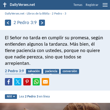
DailyVerses.net
Temas
Registrar
DailyVerses.net
›
Libros de la Biblia
›
2 Pedro
›
3
2 Pedro 3:9
El Señor no tarda en cumplir su promesa, según
entienden algunos la tardanza. Más bien, él
tiene paciencia con ustedes, porque no quiere
que nadie perezca, sino que todos se
arrepientan.
2 Pedro 3:9
salvación
paciencia
conversión
arrepentimiento
promesas
fin de los tiempos
Lea
2 Pedro 3
en línea
NVI