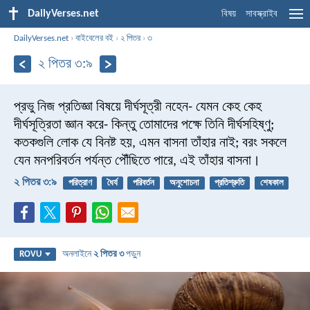
DailyVerses.net
বিষয়
সাবস্ক্রাইব
DailyVerses.net
›
বাইবেলের বই
›
২ পিতর
›
৩
২ পিতর ৩:৯
প্রভু নিজ প্রতিজ্ঞা বিষয়ে দীর্ঘসূত্রী নহেন- যেমন কেহ কেহ
দীর্ঘসূত্রিতা জ্ঞান করে- কিন্তু তোমাদের পক্ষে তিনি দীর্ঘসহিষ্ণু;
কতকগুলি লোক যে বিনষ্ট হয়, এমন বাসনা তাঁহার নাই; বরং সকলে
যেন মনপরিবর্তন পর্যন্ত পৌঁছিতে পারে, এই তাঁহার বাসনা।
২ পিতর ৩:৯
পরিত্রাণ
ধৈর্য
পরিবর্তন
অনুশোচনা
প্রতিশ্রুতি
শেষকাল
অনলাইনে
২ পিতর ৩
পড়ুন
ROVU