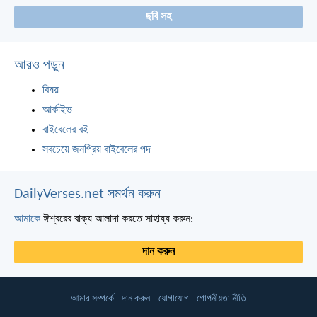
ছবি সহ
আরও পড়ুন
বিষয়
আর্কাইভ
বাইবেলের বই
সবচেয়ে জনপ্রিয় বাইবেলের পদ
DailyVerses.net সমর্থন করুন
আমাকে
ঈশ্বরের বাক্য আলাদা করতে সাহায্য করুন:
দান করুন
আমার সম্পর্কে
দান করুন
যোগাযোগ
গোপনীয়তা নীতি