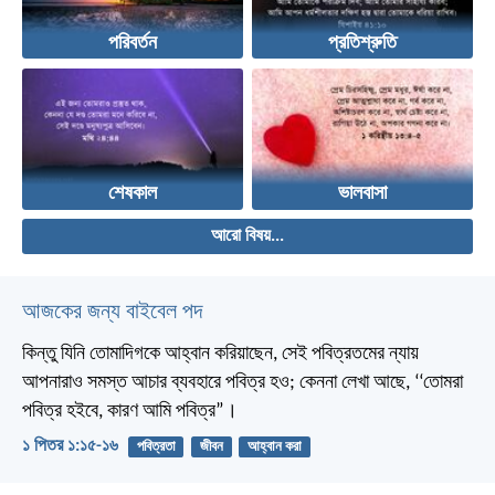
পরিবর্তন
প্রতিশ্রুতি
শেষকাল
ভালবাসা
আরো বিষয়...
আজকের জন্য বাইবেল পদ
কিন্তু যিনি তোমাদিগকে আহ্বান করিয়াছেন, সেই পবিত্রতমের ন্যায়
আপনারাও সমস্ত আচার ব্যবহারে পবিত্র হও; কেননা লেখা আছে, ‘‘তোমরা
পবিত্র হইবে, কারণ আমি পবিত্র”।
১ পিতর ১:১৫-১৬
পবিত্রতা
জীবন
আহ্বান করা