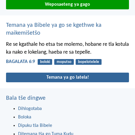
Weposaeteng ya gago
Temana ya Bibele ya go se kgethwe ka
maikemišetšo
Re se kgathale ho etsa tse molemo, hobane re tla kotula
ka nako e lokelang, haeba re sa tepelle.
BAGALATA 6:9
boloki
moputso
bopelotelele
Temana ya go latela!
Bala tše dingwe
Dihlogotaba
Boloka
Dipuku tša Bibele
Ditemana tša go Tuma Kudu