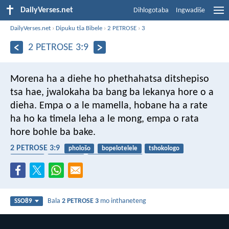
DailyVerses.net
Dihlogotaba
Ingwadiše
DailyVerses.net
›
Dipuku tša Bibele
›
2 PETROSE
›
3
2 PETROSE 3:9
Morena ha a diehe ho phethahatsa ditshepiso
tsa hae, jwalokaha ba bang ba lekanya hore o a
dieha. Empa o a le mamella, hobane ha a rate
ha ho ka timela leha a le mong, empa o rata
hore bohle ba bake.
2 PETROSE 3:9
phološo
bopelotelele
tshokologo
boitsholo
ditshepišo
pheletso ya nako
Bala
2 PETROSE 3
mo inthaneteng
SSO89