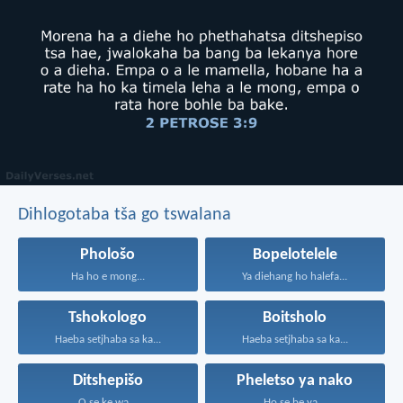
Dihlogotaba tša go tswalana
Phološo
Bopelotelele
Ha ho e mong...
Ya diehang ho halefa...
Tshokologo
Boitsholo
Haeba setjhaba sa ka...
Haeba setjhaba sa ka...
Ditshepišo
Pheletso ya nako
O se ke wa...
Ho se be ya...