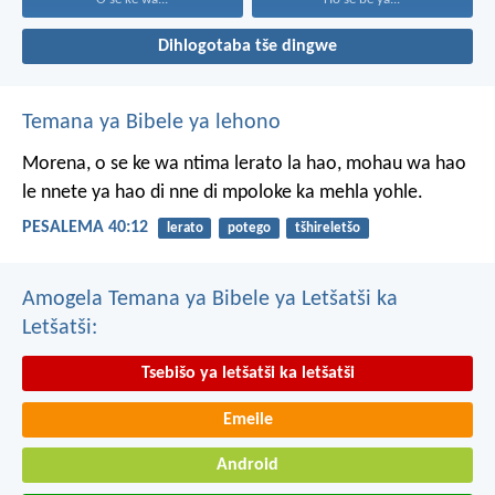
Dihlogotaba tše dingwe
Temana ya Bibele ya lehono
Morena, o se ke wa ntima
lerato la hao,
mohau wa hao
le nnete ya hao
di nne di mpoloke ka mehla yohle.
PESALEMA 40:12
lerato
potego
tšhireletšo
Amogela Temana ya Bibele ya Letšatši ka
Letšatši:
Tsebišo ya letšatši ka letšatši
Emeile
Android