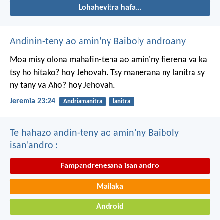
Lohahevitra hafa...
Andinin-teny ao amin'ny Baiboly androany
Moa misy olona mahafin-tena ao amin'ny fierena va ka
tsy ho hitako? hoy Jehovah. Tsy manerana ny lanitra sy
ny tany va Aho? hoy Jehovah.
Jeremia 23:24
Andriamanitra
lanitra
Te hahazo andin-teny ao amin'ny Baiboly
isan'andro :
Fampandrenesana isan'andro
Mailaka
Android