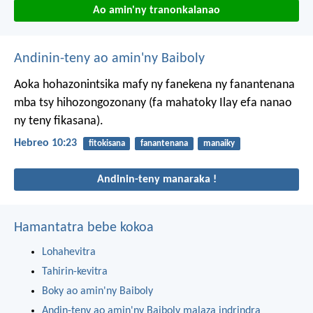
Ao amin'ny tranonkalanao
Andinin-teny ao amin'ny Baiboly
Aoka hohazonintsika mafy ny fanekena ny fanantenana
mba tsy hihozongozonany (fa mahatoky Ilay efa nanao
ny teny fikasana).
Hebreo 10:23
fitokisana
fanantenana
manaiky
Andinin-teny manaraka !
Hamantatra bebe kokoa
Lohahevitra
Tahirin-kevitra
Boky ao amin'ny Baiboly
Andin-teny ao amin'ny Baiboly malaza indrindra