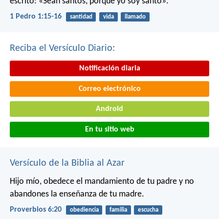
escrito: «Sean santos, porque yo soy santo».
1 Pedro 1:15-16
santidad
vida
llamado
Reciba el Versículo Diario:
Notificación diaria
Correo electrónico
Android
En tu sitio web
Versículo de la Biblia al Azar
Hijo mío, obedece el mandamiento de tu padre
y no
abandones la enseñanza de tu madre.
Proverbios 6:20
obediencia
familia
escucha