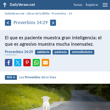
DailyVerses.net
Temas
Registrar
DailyVerses.net
›
Libros de la Biblia
›
Proverbios
›
14
Proverbios 14:29
El que es paciente muestra gran inteligencia;
el
que es agresivo muestra mucha insensatez.
Proverbios 14:29
sabiduría
paciencia
entendimiento
cólera
Lea
Proverbios 14
en línea
NVI