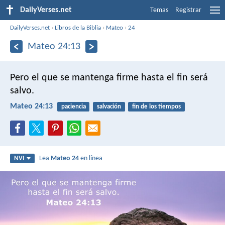
DailyVerses.net
Temas
Registrar
DailyVerses.net
›
Libros de la Biblia
›
Mateo
›
24
Mateo 24:13
Pero el que se mantenga firme hasta el fin será
salvo.
Mateo 24:13
paciencia
salvación
fin de los tiempos
Lea
Mateo 24
en línea
NVI