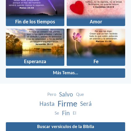
Fin de los tiempos
Amor
Esperanza
Fe
Más Temas...
Salvo
Pero
Que
Firme
Hasta
Será
Fin
Se
El
Buscar versículos de la Biblia