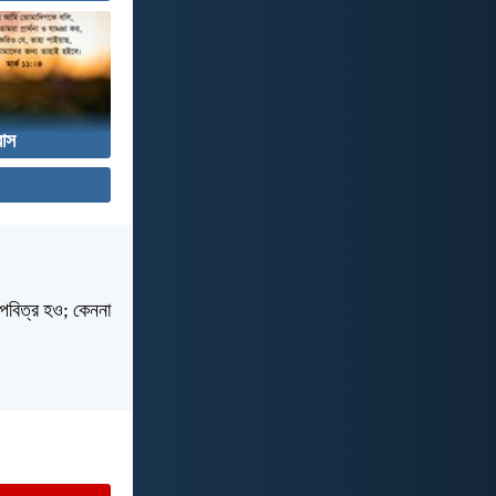
বাস
 পবিত্র হও; কেননা