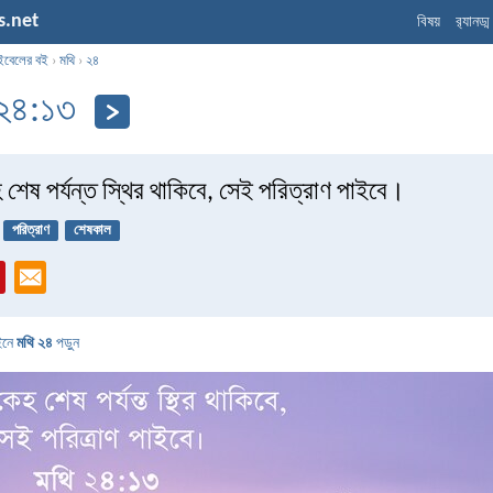
s.net
বিষয়
র‌্যানড্
ইবেলের বই
›
মথি
›
২৪
 ২৪:১৩
হ শেষ পর্যন্ত স্থির থাকিবে, সেই পরিত্রাণ পাইবে।
পরিত্রাণ
শেষকাল
ইনে
মথি ২৪
পড়ুন