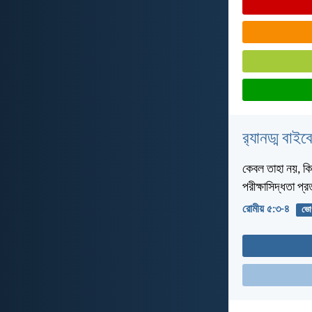
র‌্যানড্ম বাই
কেবল তাহা নয়, কিন
পরীক্ষাসিদ্ধতা প
রোমীয় ৫:৩-৪
ভোগ