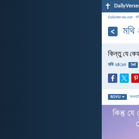
DailyVerse
DailyVerses.net
›
বা
মথি
কিন্তু যে কে
মথি ২৪:১৩
ধৈর্য
অনলা
ROVU