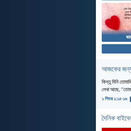
ভা
আজকের জন্য
কিন্তু যিনি তোমা
লেখা আছে, ‘‘তোম
১ পিতর ১:১৫-১৬
দৈনিক বাইবে