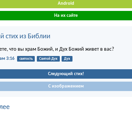
Android
На их сайте
й стих из Библии
ете, что вы храм Божий, и Дух Божий живет в вас?
ам 3:16
святость
Святой Дух
Дух
Следующий стих!
С изображением
лее