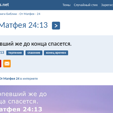
s.net
Темы
Случайный стих
Зарегис
ниги Библии
›
От Матфея
›
24
Матфея 24:13
вший же до конца спасется.
:13
терпение
спасение
конец времен
От Матфея 24
в интернете