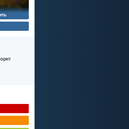
ить
ворит