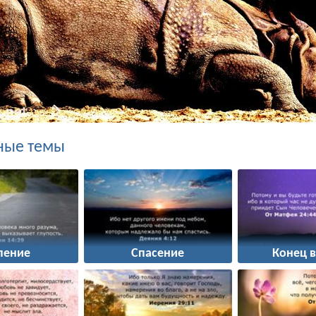
ные темы
пение
Спасение
Конец 