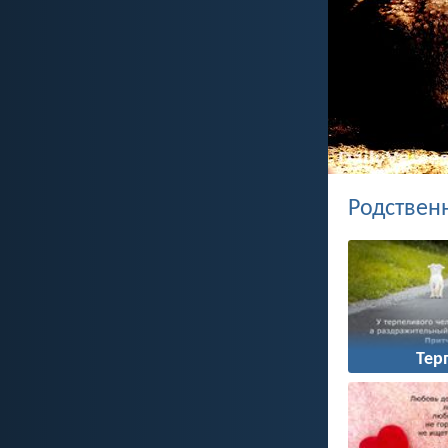
Родствен
Тер