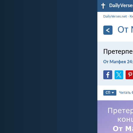
DailyVerse
DailyVerses.net
›
К
От 
Претерпе
От Матфея 24
Читать
СП