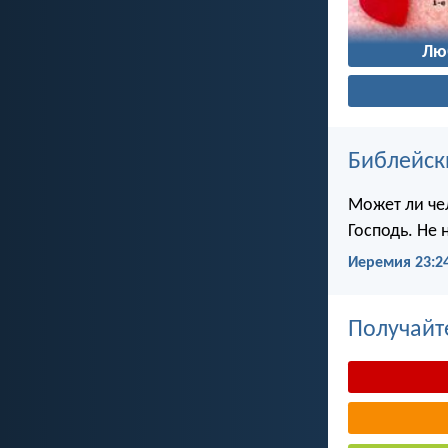
Лю
Библейск
Может ли чел
Господь. Не 
Иеремия 23:2
Получайт