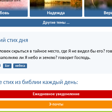
бовь
Надежда
Вер
Другие темы ...
ий стих дня
овек скрыться в тайное место, где Я не видел бы его? го
наполняю ли Я небо и землю? говорит Господь.
4
Бог
небеса
е стих из библии каждый день:
Ежедневное уведомление
Э-почты