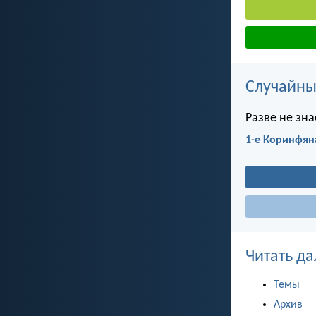
Случайны
Разве не зна
1-е Коринфян
Читать да
Темы
Архив