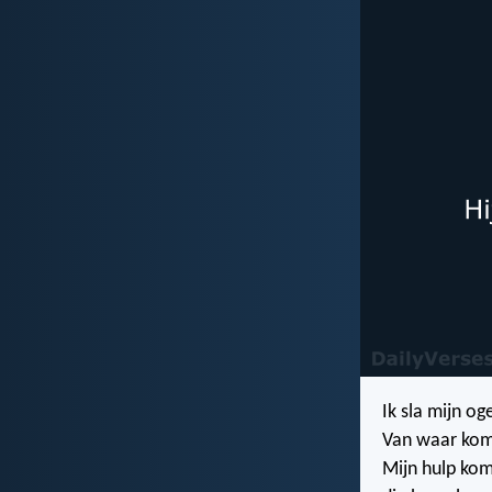
Ik sla mijn o
Van waar kom
Mijn hulp ko