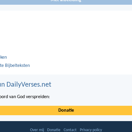
eken
te Bijbelteksten
n DailyVerses.net
ord van God verspreiden:
Donatie
Over mij
Donatie
Contact
Privacy policy