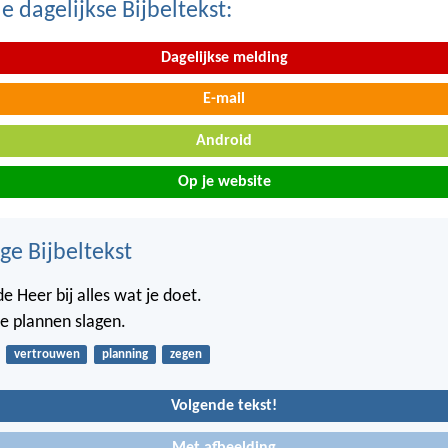
 dagelijkse Bijbeltekst:
Dagelijkse melding
E-mail
Android
Op je website
ge Bijbeltekst
e Heer bij alles wat je doet.
je plannen slagen.
vertrouwen
planning
zegen
Volgende tekst!
Met afbeelding