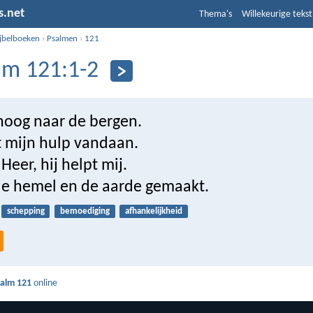
s.net
Thema's
Willekeurige tekst
ijbelboeken
›
Psalmen
›
121
lm 121:1-2
mhoog naar de bergen.
 mijn hulp vandaan.
 Heer, hij helpt mij.
 de hemel en de aarde gemaakt.
schepping
bemoediging
afhankelijkheid
salm 121
online