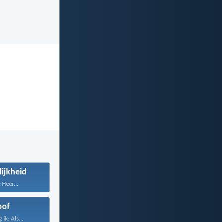
ijkheid
 Heer...
oof
ik: Als...