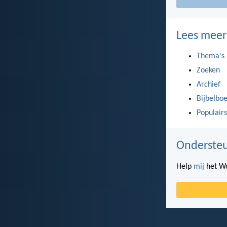
Lees meer
Thema's
Zoeken
Archief
Bijbelbo
Populairs
Ondersteu
Help
mij
het Wo