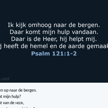
gen op naar de bergen.
t mijn hulp?
mt van de
,
HEER