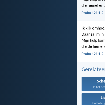
die hemel en 
Psalm 121:1-2
Ik kijk omhoo
Daar zal mijn
Mijn hulp kom
die de hemel 
Psalm 121:1-2 
Gerelate
Sch
In het be
Li
Liefde is: 