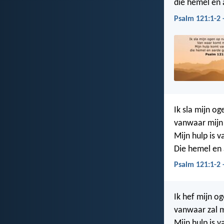
die hemel en 
Psalm 121:1-2
Ik sla mijn o
vanwaar mijn 
Mijn hulp is 
Die hemel en
Psalm 121:1-2 
Ik hef mijn o
vanwaar zal 
Mijn hulp is v