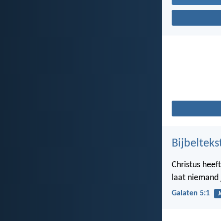
Bijbelteks
Christus heef
laat niemand 
Galaten 5:1
J