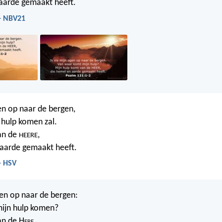
aarde gemaakt heeft.
 - NBV21
gen op naar de bergen,
hulp komen zal.
van de
,
HEERE
 aarde gemaakt heeft.
- HSV
gen op naar de bergen:
mijn hulp komen?
an de H
ere
,