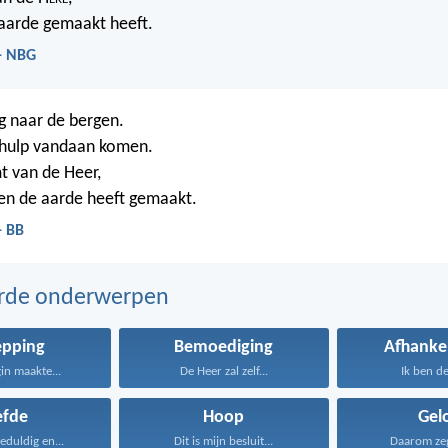
aarde gemaakt heeft.
 - NBG
g naar de bergen.
 hulp vandaan komen.
t van de Heer,
en de aarde heeft gemaakt.
- BB
erde onderwerpen
epping
Bemoediging
Afhankel
gin maakte...
De Heer zal zelf...
Ik ben de
efde
Hoop
Gel
geduldig en...
Dit is mijn besluit...
Daarom zeg 