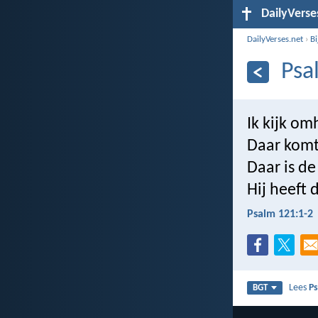
DailyVerse
DailyVerses.net
›
B
Psa
Ik kijk o
Daar komt
Daar is de
Hij heeft
Psalm 121:1-2
Lees
P
BGT