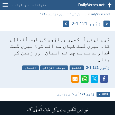
DailyVerses.net
عنوانات
سبسکرائب
DailyVerses.net
›
بائبل کی کتابیں
›
زبُور
›
121
زبُور 121:‏1-‏2
مَیں اپنی آنکھیں پہاڑوں کی طرف اُٹھاؤُں
گا۔
میری کُمک کہاں سے آئے گی؟
میری کُمک
خُداوند سے ہے
جِس نے آسمان اور زمِین کو
بنایا۔
زبُور 121:‏1-‏2
تخلیق
حوصلہ افزائی
انحصار
زبُور 121
آن لائن پڑھیں
URD