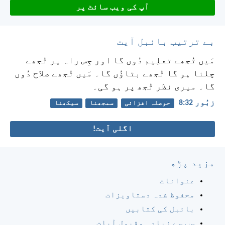
آپ کی ویب سائٹ پر
بے ترتیب بائبل آیت
مَیں تُجھے تعلِیم دُوں گا اور جِس راہ پر تُجھے
چلنا ہو گا تُجھے بتاؤُں گا۔
مَیں تُجھے صلاح دُوں
گا۔ میری نظر تُجھ پر ہو گی۔
زبُور 32:‏8
حوصلہ افزائی
سمجھنا
سیکھنا
اگلی آیت!
مزید پڑھ
عنوانات
محفوظ شدہ دستاویزات
بائبل کی کتابیں
سب سے زیادہ مقبول آیات