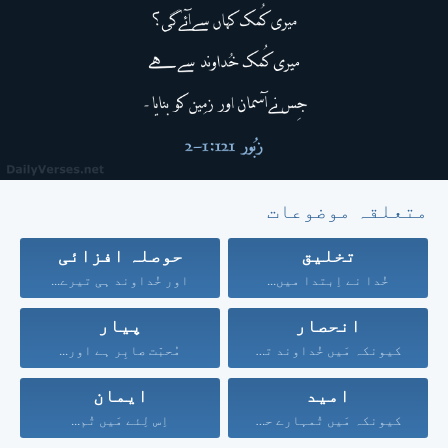
متعلقہ موضوعات
تخلیق
حوصلہ افزائی
خُدا نے اِبتدا میں...
اور خُداوند ہی تیرے...
انحصار
پیار
کیونکہ مَیں خُداوند تیرا...
مُحبّت صابِر ہے اور...
امید
ایمان
کیونکہ مَیں تُمہارے حق...
اِس لِئے مَیں تُم...