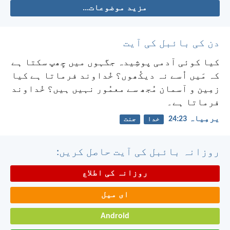
مزید موضوعات...
دن کی بائبل کی آیت
کیا کوئی آدمی پوشِیدہ جگہوں میں چِھپ سکتا ہے
کہ مَیں اُسے نہ دیکُھوں؟ خُداوند فرماتا ہے کیا
زمِین و آسمان مُجھ سے معمُور نہیں ہیں؟ خُداوند
فرماتا ہے۔
یرمِیاہ 23:‏24
خدا
جنت
روزانہ بائبل کی آیت حاصل کریں:
روزانہ کی اطلاع
ای میل
Android