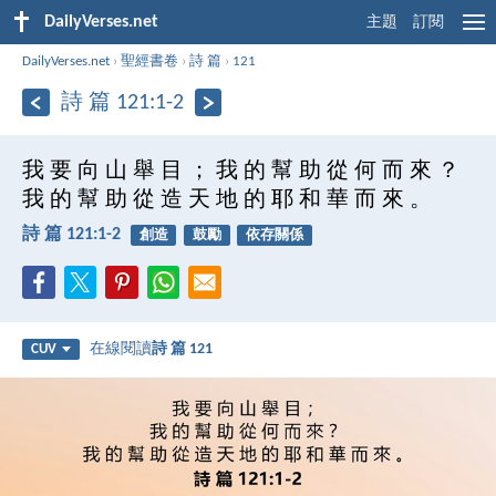
DailyVerses.net
主題
訂閱
DailyVerses.net
›
聖經書卷
›
詩 篇
›
121
詩 篇 121:1-2
我 要 向 山 舉 目 ； 我 的 幫 助 從 何 而 來 ？
我 的 幫 助 從 造 天 地 的 耶 和 華 而 來 。
詩 篇 121:1-2
創造
鼓勵
依存關係
在線閱讀
詩 篇 121
CUV