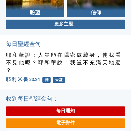
盼望
信仰
更多主題...
每日聖經金句
耶 和 華 說 ： 人 豈 能 在 隱 密 處 藏 身 ， 使 我 看
不 見 他 呢 ？ 耶 和 華 說 ： 我 豈 不 充 滿 天 地 麼
？
耶 利 米 書 23:24
神
天堂
收到每日聖經金句：
每日通知
電子郵件