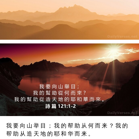
我 要 向 山 举 目 ； 我 的 帮 助 从 何 而 来 ？ 我 的
帮 助 从 造 天 地 的 耶 和 华 而 来 。