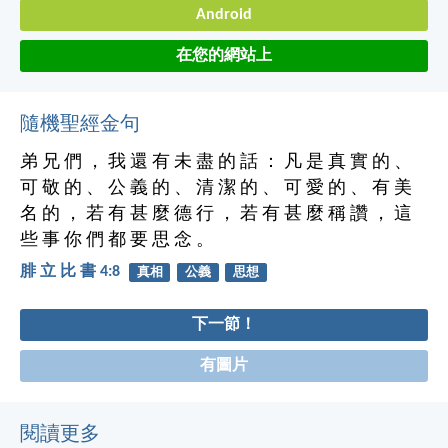
Android
在您的網站上
隨機聖經金句
弟 兄 們 ， 我 還 有 未 盡 的 話 ： 凡 是 真 實 的 、
可 敬 的 、 公 義 的 、 清 潔 的 、 可 愛 的 、 有 美
名 的 ， 若 有 甚 麼 德 行 ， 若 有 甚 麼 稱 讚 ， 這
些 事 你 們 都 要 思 念 。
腓 立 比 書 4:8
真相
公義
思想
下一節！
有圖片
閱讀更多