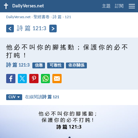
DailyVerses.net
主題
訂閱
DailyVerses.net
›
聖經書卷
›
詩 篇
›
121
詩 篇 121:3
他 必 不 叫 你 的 腳 搖 動 ； 保 護 你 的 必 不
打 盹 ！
詩 篇 121:3
信靠
可靠性
依存關係
在線閱讀
詩 篇 121
CUV