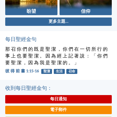
盼望
信仰
更多主題...
每日聖經金句
那 召 你 們 的 既 是 聖 潔 ， 你 們 在 一 切 所 行 的
事 上 也 要 聖 潔 。 因 為 經 上 記 著 說 ： 「 你 們
要 聖 潔 ， 因 為 我 是 聖 潔 的 。 」
彼 得 前 書 1:15-16
聖潔
生活
召命
收到每日聖經金句：
每日通知
電子郵件