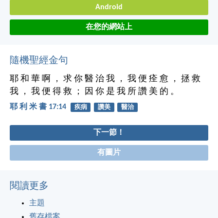
Android
在您的網站上
隨機聖經金句
耶 和 華 啊 ， 求 你 醫 治 我 ， 我 便 痊 愈 ， 拯 救
我 ， 我 便 得 救 ； 因 你 是 我 所 讚 美 的 。
耶 利 米 書 17:14
疾病
讚美
醫治
下一節！
有圖片
閱讀更多
主題
舊存檔案