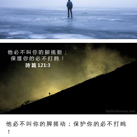
他 必 不 叫 你 的 脚 摇 动 ； 保 护 你 的 必 不 打 盹
！