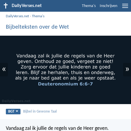
DailyVerses.net
Thema's
Inschrijven
DailyVerses.net
›
Thema's
Bijbelteksten over de Wet
«
»
BGT
Bijbel in Gewone Taal
Vandaag zal ik jullie de regels van de Heer geven.