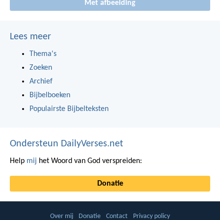
Met afbeelding
Lees meer
Thema's
Zoeken
Archief
Bijbelboeken
Populairste Bijbelteksten
Ondersteun DailyVerses.net
Help
mij
het Woord van God verspreiden:
Donatie
Over mij
Donatie
Contact
Privacy policy