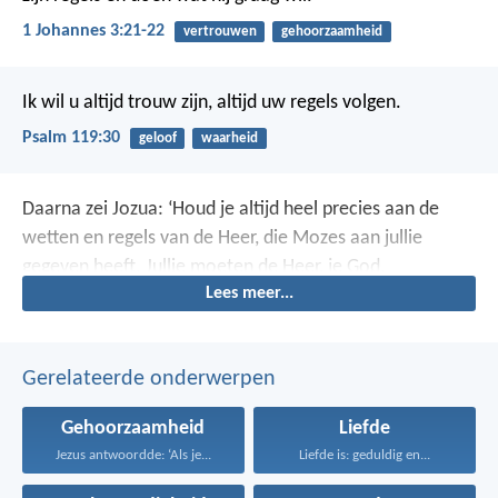
1 Johannes 3:21-22
vertrouwen
gehoorzaamheid
Ik wil u altijd trouw zijn,
altijd uw regels volgen.
Psalm 119:30
geloof
waarheid
Daarna zei Jozua: ‘Houd je altijd heel precies aan de
wetten en regels van de Heer, die Mozes aan jullie
gegeven heeft. Jullie moeten de Heer, je God,
Lees meer...
liefhebben. Leef zoals hij het wil en houd je aan zijn
wetten. Wees hem altijd trouw en dien hem met heel je
hart en heel je ziel.’
Gerelateerde onderwerpen
Gehoorzaamheid
Liefde
Jezus antwoordde: ‘Als je...
Liefde is: geduldig en...