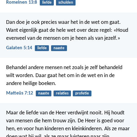
Romeinen 13:8
liefde
schulden
Dan doe je ook precies waar het in de wet om gaat.
Want eigenlijk gaat de hele wet over deze regel: «Houd
evenveel van de mensen om je heen als van jezelf.»
Galaten 5:14
liefde
naaste
Behandel andere mensen net zoals je zelf behandeld
wilt worden. Daar gaat het om in de wet en in de
andere heilige boeken.
Matteüs 7:12
naaste
relaties
profetie
Maar de liefde van de Heer verdwijnt nooit.
Hij houdt
van mensen die hem trouw zijn.
De Heer is goed voor
hen,
en voor hun kinderen en kleinkinderen.
Als ze maar
doen wat hij wil,
als ze maar luisteren naar zijn