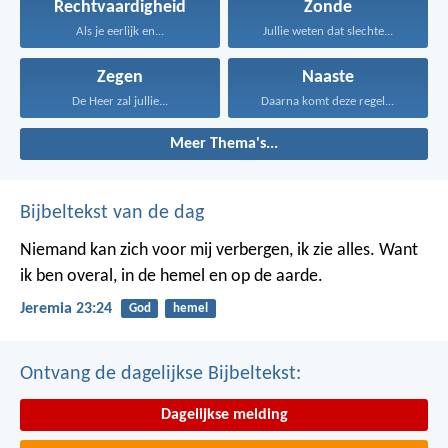
Rechtvaardigheid
Zonde
Als je eerlijk en...
Jullie weten dat slechte...
Zegen
Naaste
De Heer zal jullie...
Daarna komt deze regel...
Meer Thema's...
Bijbeltekst van de dag
Niemand kan zich voor mij verbergen, ik zie alles. Want
ik ben overal, in de hemel en op de aarde.
Jeremia 23:24
God
hemel
Ontvang de dagelijkse Bijbeltekst:
Dagelijkse melding