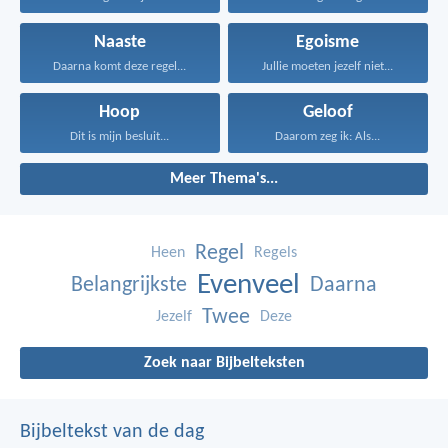
Naaste
Egoisme
Daarna komt deze regel...
Jullie moeten jezelf niet...
Hoop
Geloof
Dit is mijn besluit...
Daarom zeg ik: Als...
Meer Thema's...
Regel
Heen
Regels
Evenveel
Belangrijkste
Daarna
Twee
Jezelf
Deze
Zoek naar Bijbelteksten
Bijbeltekst van de dag