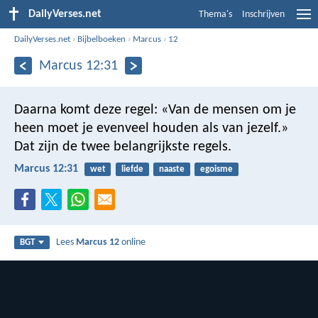
DailyVerses.net
Thema's
Inschrijven
DailyVerses.net
›
Bijbelboeken
›
Marcus
›
12
Marcus 12:31
Daarna komt deze regel: «Van de mensen om je
heen moet je evenveel houden als van jezelf.»
Dat zijn de twee belangrijkste regels.
Marcus 12:31
wet
liefde
naaste
egoisme
Lees
Marcus 12
online
BGT