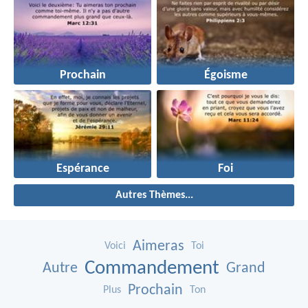
Prochain
Égoisme
Espérance
Foi
Autres Thèmes...
Aimeras
Voici
Toi
Commandement
Autre
Grand
Prochain
Plus
Ton