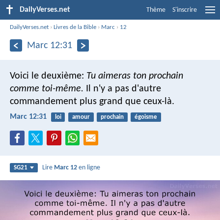
DailyVerses.net
Thème
S'inscrire
DailyVerses.net
›
Livres de la Bible
›
Marc
›
12
Marc 12:31
Voici le deuxième:
Tu aimeras ton prochain
comme toi-même.
Il n'y a pas d'autre
commandement plus grand que ceux-là.
Marc 12:31
loi
amour
prochain
égoisme
Lire
Marc 12
en ligne
SG21