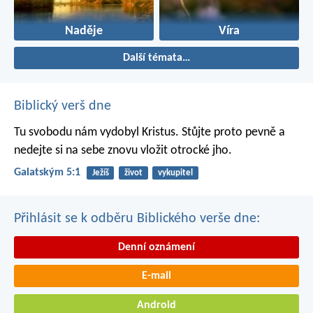
Naděje
Víra
Další témata…
Biblický verš dne
Tu svobodu nám vydobyl Kristus. Stůjte proto pevně a
nedejte si na sebe znovu vložit otrocké jho.
Galatským 5:1
Ježíš
život
vykupitel
Přihlásit se k odběru Biblického verše dne:
Denní oznámení
E-mail
Android