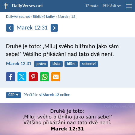
DailyVerses.net
Témata
Přihlásit se
DailyVerses.net
›
Biblické knihy
›
Marek
›
12
Marek 12:31
Druhé je toto: ‚Miluj svého bližního jako sám
sebe!‘ Většího přikázání nad tato dvě není.
Marek 12:31
právo
láska
bližní
sobectví
Přečtěte si
Marek 12
online
ČEP