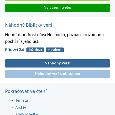
Na vašem webu
Náhodný Biblický verš
Neboť moudrost dává Hospodin,
poznání i rozumnost
pochází z jeho úst.
Přísloví 2:6
Boží slovo
moudrost
Náhodný verš!
Náhodný verš s obrázkem
Pokračovat ve čtení
Témata
Archiv