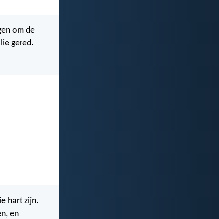
ngen om de
lie gered.
e hart zijn.
en, en