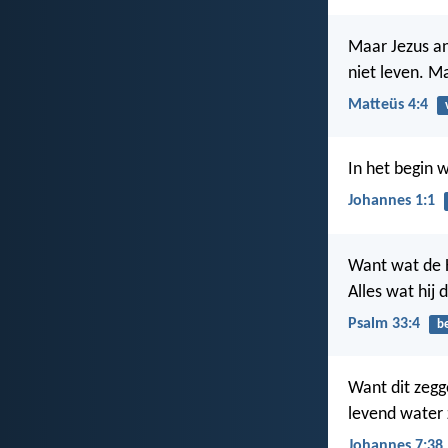
Maar Jezus an
niet leven. M
Matteüs 4:4
In het begin w
Johannes 1:1
Want wat de H
Alles wat hij 
Psalm 33:4
b
Want dit zegge
levend water 
Johannes 7:38