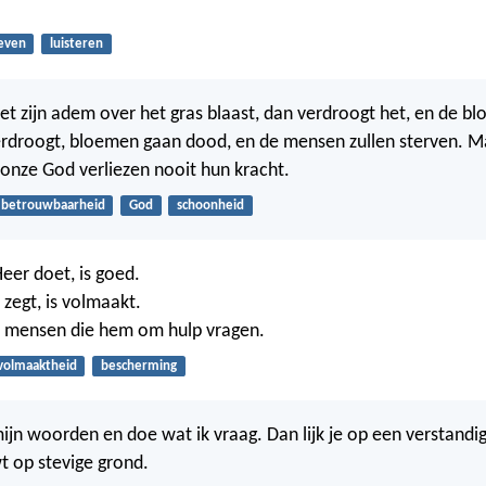
even
luisteren
et zijn adem over het gras blaast, dan verdroogt het, en de b
rdroogt, bloemen gaan dood, en de mensen zullen sterven. M
nze God verliezen nooit hun kracht.
betrouwbaarheid
God
schoonheid
Heer doet, is goed.
 zegt, is volmaakt.
t mensen die hem om hulp vragen.
volmaaktheid
bescherming
mijn woorden en doe wat ik vraag. Dan lijk je op een verstandi
wt op stevige grond.