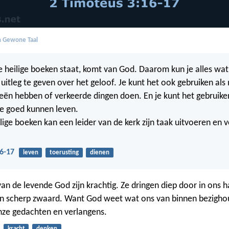
in Gewone Taal
de heilige boeken staat, komt van God. Daarom kun je alles wat 
uitleg te geven over het geloof. Je kunt het ook gebruiken al
eën hebben of verkeerde dingen doen. En je kunt het gebrui
ze goed kunnen leven.
ilige boeken kan een leider van de kerk zijn taak uitvoeren en 
6-17
leven
toerusting
dienen
n de levende God zijn krachtig. Ze dringen diep door in ons h
n scherp zwaard. Want God weet wat ons van binnen bezighou
nze gedachten en verlangens.
kracht
denken