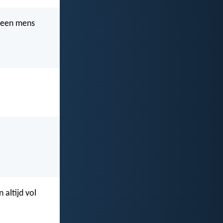
n een mens
 altijd vol