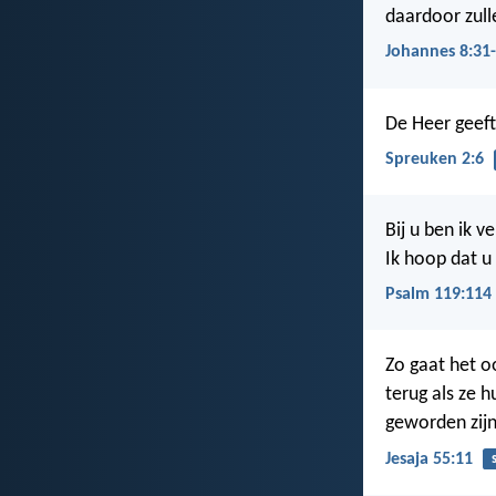
daardoor zulle
Johannes 8:31
De Heer geeft
Spreuken 2:6
Bij u ben ik v
Ik hoop dat u
Psalm 119:114
Zo gaat het o
terug als ze 
geworden zijn
Jesaja 55:11