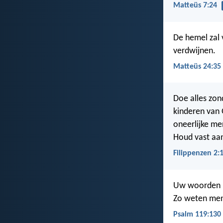
Matteüs 7:24
De hemel zal 
verdwijnen.
Matteüs 24:35
Doe alles zon
kinderen van G
oneerlijke men
Houd vast aan
Filippenzen 2:
Uw woorden br
Zo weten men
Psalm 119:130