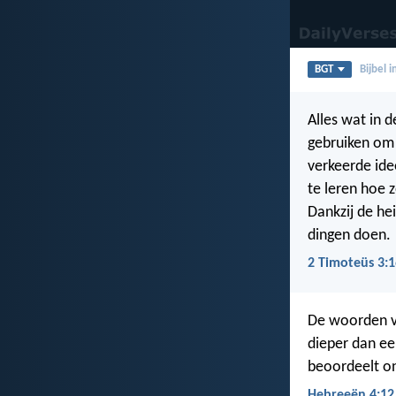
BGT
Bijbel 
Alles wat in 
gebruiken om 
verkeerde ide
te leren hoe 
Dankzij de he
dingen doen.
2 Timoteüs 3:1
De woorden va
dieper dan ee
beoordeelt o
Hebreeën 4:12