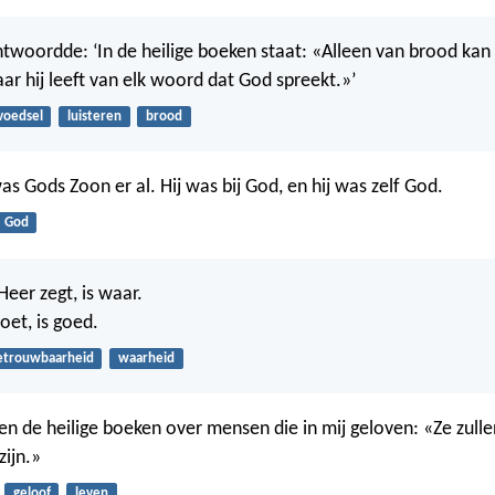
twoordde: ‘In de heilige boeken staat: «Alleen van brood ka
aar hij leeft van elk woord dat God spreekt.»’
voedsel
luisteren
brood
as Gods Zoon er al. Hij was bij God, en hij was zelf God.
God
eer zegt, is waar.
doet, is goed.
etrouwbaarheid
waarheid
n de heilige boeken over mensen die in mij geloven: «Ze zullen
zijn.»
geloof
leven