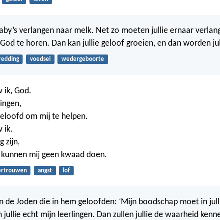
by’s verlangen naar melk. Net zo moeten jullie ernaar verla
od te horen. Dan kan jullie geloof groeien, en dan worden jul
redding
voedsel
wedergeboorte
 ik, God.
zingen,
eloofd om mij te helpen.
 ik.
g zijn,
kunnen mij geen kwaad doen.
ertrouwen
angst
lof
n de Joden die in hem geloofden: ‘Mijn boodschap moet in julli
n jullie echt mijn leerlingen. Dan zullen jullie de waarheid kenn