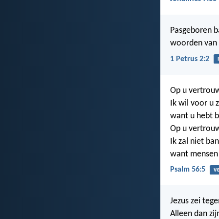
Pasgeboren ba
woorden van G
1 Petrus 2:2
Op u vertrouw
Ik wil voor u 
want u hebt b
Op u vertrouw
Ik zal niet ban
want mensen 
Psalm 56:5
v
Jezus zei tege
Alleen dan zij