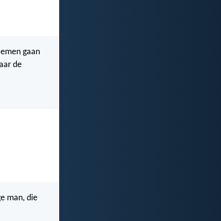
loemen gaan
aar de
ge man, die