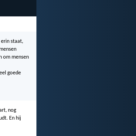
erin staat,
s mensen
ken om mensen
veel goede
art, nog
dt. En hij