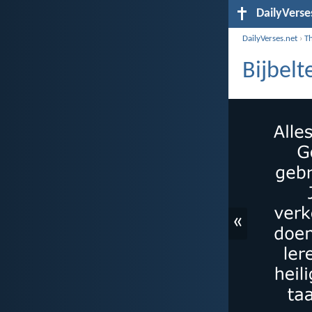
DailyVerse
DailyVerses.net
›
T
Bijbel
«