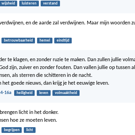
wijsheid
luisteren
verstand
verdwijnen, en de aarde zal verdwijnen. Maar mijn woorden zu
betrouwbaarheid
hemel
eindtijd
der te klagen, en zonder ruzie te maken. Dan zullen jullie volm
od zijn, zuiver en zonder fouten. Dan vallen jullie op tussen a
sen, als sterren die schitteren in de nacht.
 het goede nieuws, dan krijg je het eeuwige leven.
14-16a
heiligheid
leven
volmaaktheid
engen licht in het donker.
sen hoe ze moeten leven.
begrijpen
licht