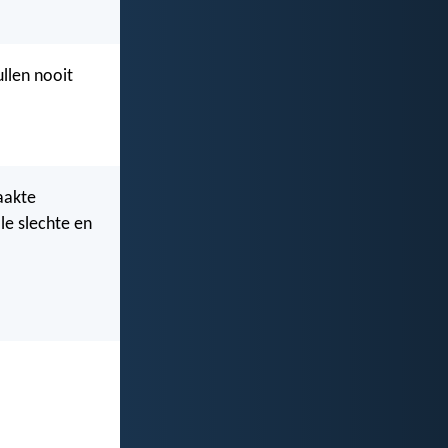
llen nooit
aakte
lle slechte en