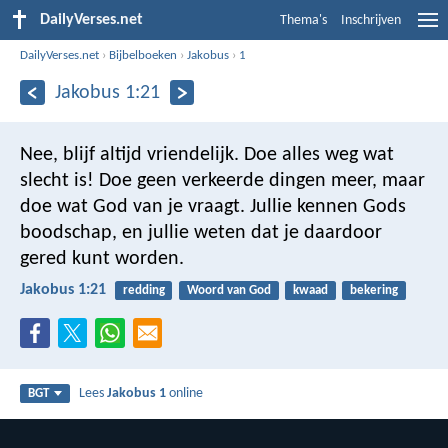
DailyVerses.net
Thema's
Inschrijven
DailyVerses.net
›
Bijbelboeken
›
Jakobus
›
1
Jakobus 1:21
Nee, blijf altijd vriendelijk. Doe alles weg wat
slecht is! Doe geen verkeerde dingen meer, maar
doe wat God van je vraagt. Jullie kennen Gods
boodschap, en jullie weten dat je daardoor
gered kunt worden.
Jakobus 1:21
redding
Woord van God
kwaad
bekering
Lees
Jakobus 1
online
BGT