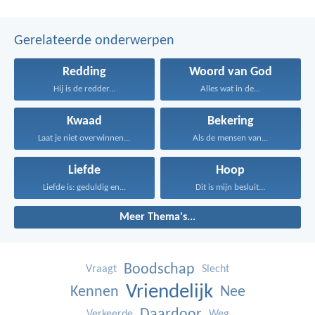
Gerelateerde onderwerpen
Redding
Woord van God
Hij is de redder...
Alles wat in de...
Kwaad
Bekering
Laat je niet overwinnen...
Als de mensen van...
Liefde
Hoop
Liefde is: geduldig en...
Dit is mijn besluit...
Meer Thema's...
Boodschap
Vraagt
Slecht
Vriendelijk
Kennen
Nee
Daardoor
Verkeerde
Weg