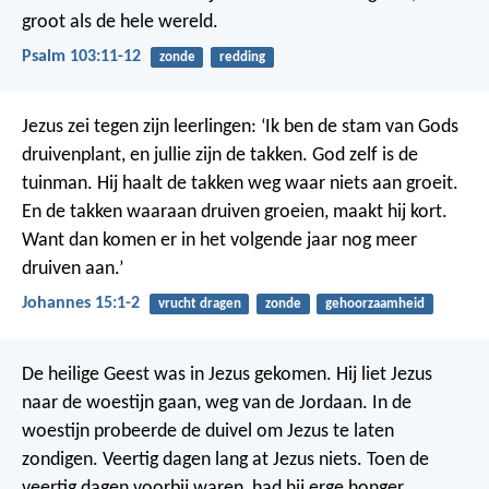
groot als de hele wereld.
Psalm 103:11-12
zonde
redding
Jezus zei tegen zijn leerlingen: ‘Ik ben de stam van Gods
druivenplant, en jullie zijn de takken. God zelf is de
tuinman. Hij haalt de takken weg waar niets aan groeit.
En de takken waaraan druiven groeien, maakt hij kort.
Want dan komen er in het volgende jaar nog meer
druiven aan.’
Johannes 15:1-2
vrucht dragen
zonde
gehoorzaamheid
De heilige Geest was in Jezus gekomen. Hij liet Jezus
naar de woestijn gaan, weg van de Jordaan. In de
woestijn probeerde de duivel om Jezus te laten
zondigen.
Veertig dagen lang at Jezus niets. Toen de
veertig dagen voorbij waren, had hij erge honger.