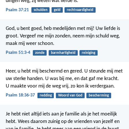
dingen weg,
zij weten wat liefde is.
Psalm 37:21
schulden
geld
rechtvaardigheid
God, u bent goed,
heb medelijden met mij!
Uw liefde is
groot.
Vergeef me mijn zonden,
neem mijn schuld weg,
maak mij weer schoon.
Psalm 51:3-4
zonde
barmhartigheid
reiniging
Heer, u hebt mij beschermd en gered.
U steunde mij met
uw sterke handen.
U was bij me, en dat gaf me kracht.
U maakte voor mij de weg vrij,
zo kon ik verdergaan.
Psalm 18:36-37
redding
Woord van God
bescherming
Je hebt niet altijd iets aan je familie als je het moeilijk
hebt.
Wees daarom zuinig op de vrienden van jezelf en