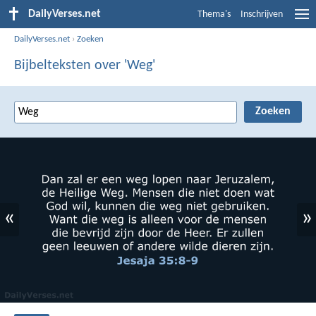
DailyVerses.net
Thema's
Inschrijven
DailyVerses.net
›
Zoeken
Bijbelteksten over 'Weg'
«
»