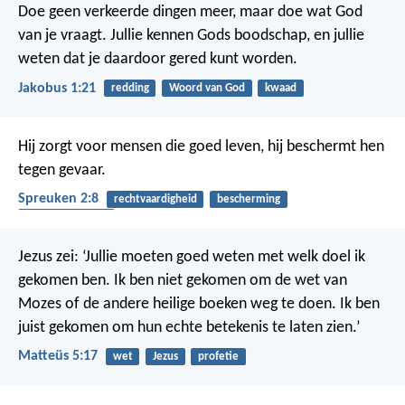
Doe geen verkeerde dingen meer, maar doe wat God
van je vraagt. Jullie kennen Gods boodschap, en jullie
weten dat je daardoor gered kunt worden.
Jakobus 1:21
redding
Woord van God
kwaad
Hij zorgt voor mensen die goed leven, hij beschermt hen
tegen gevaar.
Spreuken 2:8
rechtvaardigheid
bescherming
gehoorzaamheid
Jezus zei: ‘Jullie moeten goed weten met welk doel ik
gekomen ben. Ik ben niet gekomen om de wet van
Mozes of de andere heilige boeken weg te doen. Ik ben
juist gekomen om hun echte betekenis te laten zien.’
Matteüs 5:17
wet
Jezus
profetie