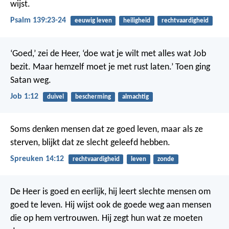
wijst.
Psalm 139:23-24
eeuwig leven
heiligheid
rechtvaardigheid
‘Goed,’ zei de Heer, ‘doe wat je wilt met alles wat Job
bezit. Maar hemzelf moet je met rust laten.’
Toen ging
Satan weg.
Job 1:12
duivel
bescherming
almachtig
Soms denken mensen dat ze goed leven,
maar als ze
sterven, blijkt dat ze slecht geleefd hebben.
Spreuken 14:12
rechtvaardigheid
leven
zonde
De Heer is goed en eerlijk,
hij leert slechte mensen om
goed te leven.
Hij wijst ook de goede weg
aan mensen
die op hem vertrouwen.
Hij zegt hun wat ze moeten