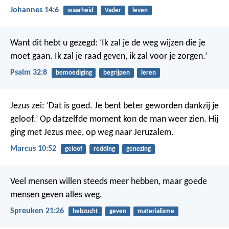
Johannes 14:6
waarheid
Vader
leven
Want dit hebt u gezegd:
‘Ik zal je de weg wijzen die je
moet gaan.
Ik zal je raad geven,
ik zal voor je zorgen.’
Psalm 32:8
bemoediging
begrijpen
leren
Jezus zei: ‘Dat is goed. Je bent beter geworden dankzij je
geloof.’ Op datzelfde moment kon de man weer zien. Hij
ging met Jezus mee, op weg naar Jeruzalem.
Marcus 10:52
geloof
redding
genezing
Veel mensen willen steeds meer hebben,
maar goede
mensen geven alles weg.
Spreuken 21:26
hebzucht
geven
materialisme