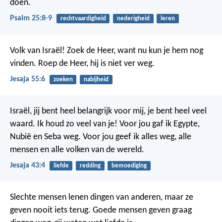
doen.
Psalm 25:8-9
rechtvaardigheid
nederigheid
leren
Volk van Israël! Zoek de Heer, want nu kun je hem nog
vinden. Roep de Heer, hij is niet ver weg.
Jesaja 55:6
zoeken
nabijheid
Israël, jij bent heel belangrijk voor mij,
je bent heel veel
waard.
Ik houd zo veel van je!
Voor jou gaf ik Egypte,
Nubië en Seba weg.
Voor jou geef ik alles weg,
alle
mensen en alle volken van de wereld.
Jesaja 43:4
liefde
redding
bemoediging
Slechte mensen lenen dingen van anderen,
maar ze
geven nooit iets terug.
Goede mensen geven graag