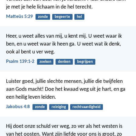
je met je hele lichaam in de hel terecht.
Matteüs 5:29
zonde
begeerte
hel
Heer, u weet alles van mij,
u kent mij.
U weet waar ik
ben,
en u weet waar ik heen ga.
U weet wat ik denk,
ook al bent u ver weg.
Psalm 139:1-2
zoeken
denken
begrijpen
Luister goed, jullie slechte mensen, jullie die twijfelen
aan Gods macht! Doe het kwaad weg uit je hart, en ga
een heilig leven leiden.
Jakobus 4:8
zonde
reiniging
rechtvaardigheid
Hij doet onze schuld ver weg,
zo ver als het westen is
van het oosten.
Want zijn liefde voor ons is groot,
zo