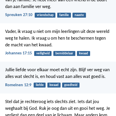
van je familie.
Je hebt meer aan een vriend in de buurt
dan aan familie ver weg.
Spreuken 27:10
vriendschap
familie
naaste
Vader, ik vraag u niet om mijn leerlingen uit deze wereld
weg te halen. Ik vraag u om hen te beschermen tegen
de macht van het kwaad.
Johannes 17:15
veiligheid
bemiddelaar
kwaad
Jullie liefde voor elkaar moet echt zijn. Blijf ver weg van
alles wat slecht is, en houd vast aan alles wat goed is.
Romeinen 12:9
liefde
kwaad
goedheid
Stel dat je rechteroog iets slechts ziet. Iets dat jou
weghaalt bij God. Ruk je oog dan uit en gooi het weg. Je
verliest dan een deel van je lichaam. Maar anders kom