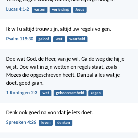
Lucas 4:1-2
vasten
verleiding
Jezus
Ik wil u altijd trouw zijn,
altijd uw regels volgen.
Psalm 119:30
geloof
wet
waarheid
Doe wat God, de Heer, van je wil. Ga de weg die hij je
wijst. Doe wat in zijn wetten en regels staat, zoals
Mozes die opgeschreven heeft. Dan zal alles wat je
doet, goed gaan.
1 Koningen 2:3
wet
gehoorzaamheid
zegen
Denk ook goed na voordat je iets doet.
Spreuken 4:26
leven
denken