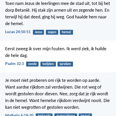
Toen nam Jezus de leerlingen mee de stad uit, tot bij het
dorp Betanië. Hij stak zijn armen uit en zegende hen. En
terwijl hij dat deed, ging hij weg. God haalde hem naar
de hemel.
Lucas 24:50-51
Jezus
zegen
hemel
Eerst zweeg ik over mijn fouten.
Ik werd ziek, ik huilde
de hele dag.
Psalm 32:3
zonde
belijden
spreken
Je moet niet proberen om rijk te worden op aarde.
Want aardse rijkdom zal verdwijnen. Die rot weg of
wordt gestolen door dieven. Nee, zorg dat je rijk wordt
in de hemel. Want hemelse rijkdom verdwijnt nooit. Die
kan niet wegrotten of gestolen worden.
Matteüs 6:19-20
hebzucht
materialisme
hemel