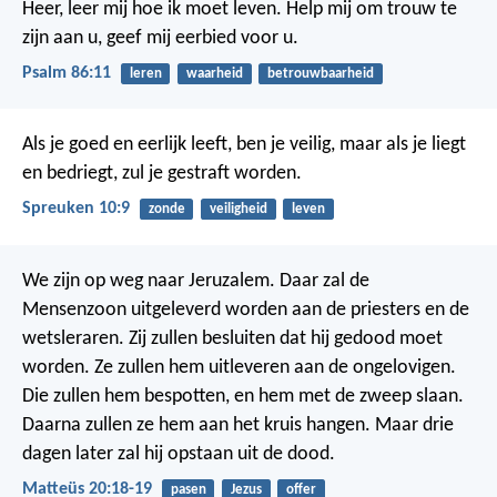
Heer, leer mij hoe ik moet leven.
Help mij om trouw te
zijn aan u,
geef mij eerbied voor u.
Psalm 86:11
leren
waarheid
betrouwbaarheid
Als je goed en eerlijk leeft, ben je veilig,
maar als je liegt
en bedriegt, zul je gestraft worden.
Spreuken 10:9
zonde
veiligheid
leven
We zijn op weg naar Jeruzalem. Daar zal de
Mensenzoon uitgeleverd worden aan de priesters en de
wetsleraren. Zij zullen besluiten dat hij gedood moet
worden. Ze zullen hem uitleveren aan de ongelovigen.
Die zullen hem bespotten, en hem met de zweep slaan.
Daarna zullen ze hem aan het kruis hangen. Maar drie
dagen later zal hij opstaan uit de dood.
Matteüs 20:18-19
pasen
Jezus
offer