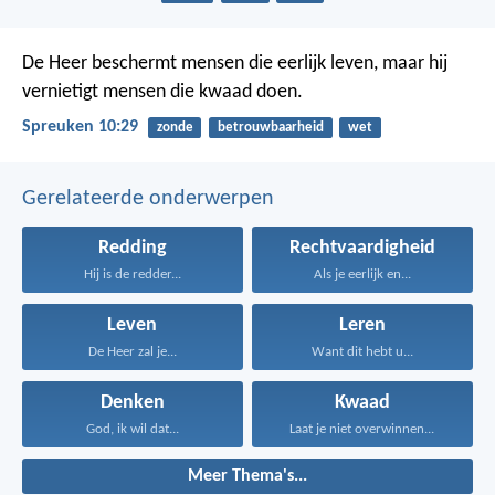
De Heer beschermt mensen die eerlijk leven,
maar hij
vernietigt mensen die kwaad doen.
Spreuken 10:29
zonde
betrouwbaarheid
wet
Gerelateerde onderwerpen
Redding
Rechtvaardigheid
Hij is de redder...
Als je eerlijk en...
Leven
Leren
De Heer zal je...
Want dit hebt u...
Denken
Kwaad
God, ik wil dat...
Laat je niet overwinnen...
Meer Thema's...