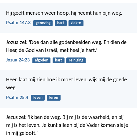
Hij geeft mensen weer hoop,
hij neemt hun pijn weg.
Psalm 147:3
genezing
hart
ziekte
Jozua zei: ‘Doe dan alle godenbeelden weg. En dien de
Heer, de God van Israël, met heel je hart.’
Jozua 24:23
afgoden
hart
reiniging
Heer, laat mij zien hoe ik moet leven,
wijs mij de goede
weg.
Psalm 25:4
leven
leren
Jezus zei: ‘Ik ben de weg. Bij mij is de waarheid, en bij
mij is het leven. Je kunt alleen bij de Vader komen als je
in mij gelooft.’