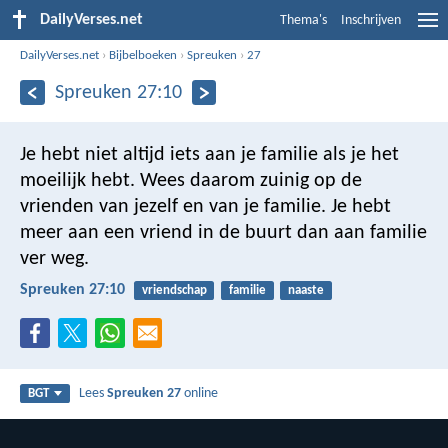
DailyVerses.net
Thema's
Inschrijven
DailyVerses.net
›
Bijbelboeken
›
Spreuken
›
27
Spreuken 27:10
Je hebt niet altijd iets aan je familie als je het
moeilijk hebt.
Wees daarom zuinig op de
vrienden van jezelf en van je familie.
Je hebt
meer aan een vriend in de buurt dan aan familie
ver weg.
Spreuken 27:10
vriendschap
familie
naaste
Lees
Spreuken 27
online
BGT