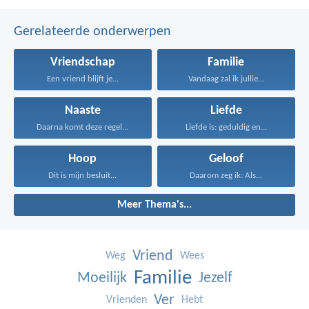
Gerelateerde onderwerpen
Vriendschap
Familie
Een vriend blijft je...
Vandaag zal ik jullie...
Naaste
Liefde
Daarna komt deze regel...
Liefde is: geduldig en...
Hoop
Geloof
Dit is mijn besluit...
Daarom zeg ik: Als...
Meer Thema's...
Vriend
Weg
Wees
Familie
Moeilijk
Jezelf
Ver
Vrienden
Hebt