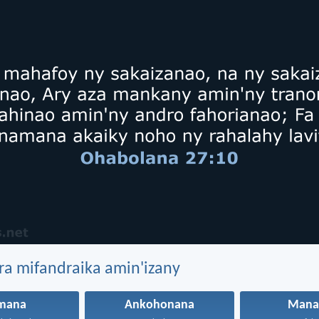
ra mifandraika amin'izany
mana
Ankohonana
Mana