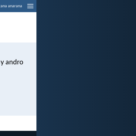
tana anarana
ny andro