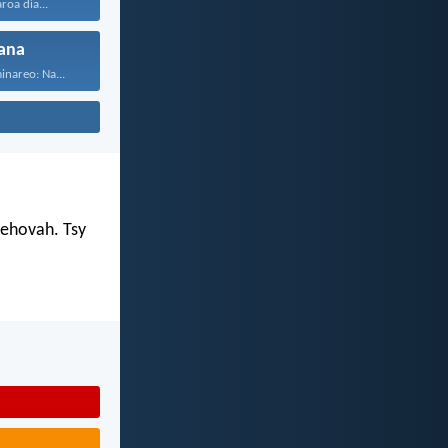
roa dia...
ana
inareo: Na...
Jehovah. Tsy