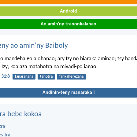
Android
Ao amin'ny tranonkalanao
eny ao amin'ny Baiboly
no mandeha eo alohanao; ary Izy no hiaraka aminao; tsy han
Izy; koa aza matahotra na mivadi-po ianao.
 31:8
fanarahana
tahotra
fankaherezana
Andinin-teny manaraka !
ra bebe kokoa
tra
evitra