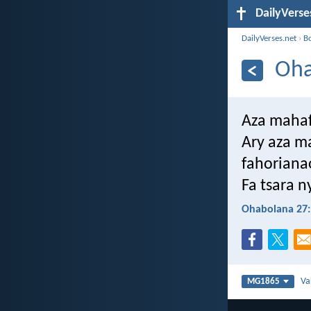
DailyVerse
DailyVerses.net
›
B
Oha
Aza mahaf
Ary aza m
fahoriana
Fa tsara 
Ohabolana 27:
Va
MG1865