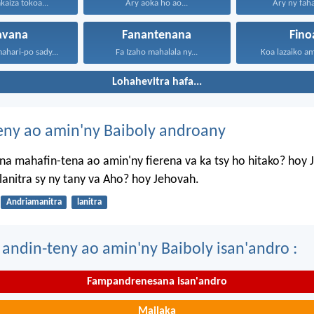
akaiza tokoa...
Ary aoka ho ao...
Ary ny faha
iavana
Fanantenana
Fino
mahari-po sady...
Fa Izaho mahalala ny...
Koa lazaiko am
Lohahevitra hafa...
eny ao amin'ny Baiboly androany
a mahafin-tena ao amin'ny fierena va ka tsy ho hitako? hoy 
anitra sy ny tany va Aho? hoy Jehovah.
Andriamanitra
lanitra
 andin-teny ao amin'ny Baiboly isan'andro :
Fampandrenesana isan'andro
Mailaka