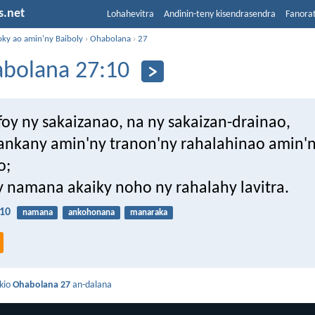
s.net
Lohahevitra
Andinin-teny kisendrasendra
Fanora
oky ao amin'ny Baiboly
›
Ohabolana
›
27
bolana 27:10
oy ny sakaizanao, na ny sakaizan-drainao,
ankany amin'ny tranon'ny rahalahinao amin'
o;
ny namana akaiky noho ny rahalahy lavitra.
10
namana
ankohonana
manaraka
kio
Ohabolana 27
an-dalana