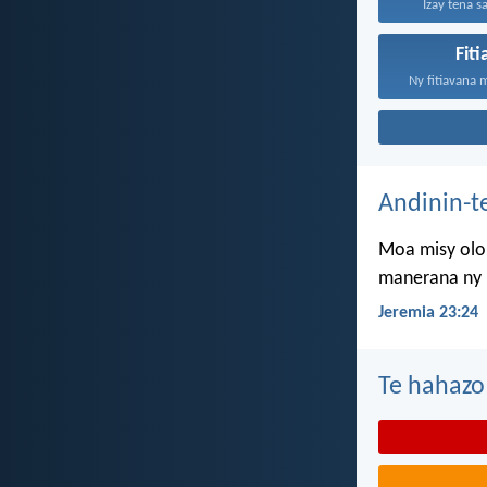
Izay tena s
Fit
Ny fitiavana 
Andinin-t
Moa misy olon
manerana ny l
Jeremia 23:24
Te hahazo