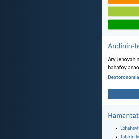
Andinin-t
Ary Jehovah 
hahafoy anao 
Deotoronomia
Hamantat
Lohahevi
Tahirin-k