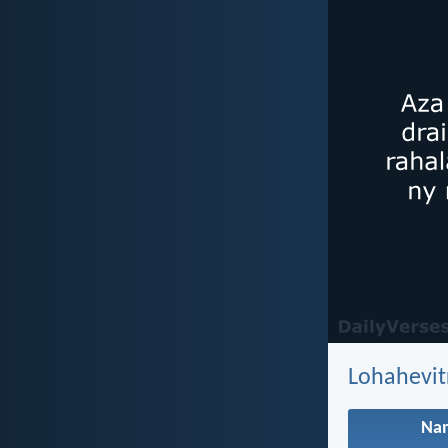
Lohahevit
Na