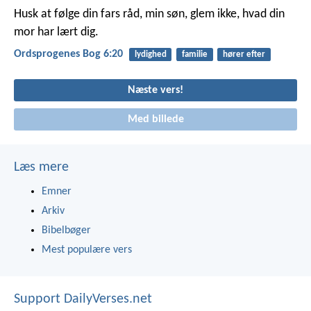
Husk at følge din fars råd, min søn,
glem ikke, hvad din
mor har lært dig.
Ordsprogenes Bog 6:20
lydighed
familie
hører efter
Næste vers!
Med billede
Læs mere
Emner
Arkiv
Bibelbøger
Mest populære vers
Support DailyVerses.net