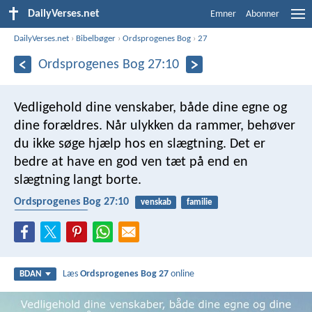
DailyVerses.net
Emner
Abonner
DailyVerses.net
›
Bibelbøger
›
Ordsprogenes Bog
›
27
Ordsprogenes Bog 27:10
Vedligehold dine venskaber,
både dine egne og
dine forældres.
Når ulykken da rammer,
behøver
du ikke søge hjælp hos en slægtning.
Det er
bedre at have en god ven tæt på
end en
slægtning langt borte.
Ordsprogenes Bog 27:10
venskab
familie
hjælpe hinanden
Læs
Ordsprogenes Bog 27
online
BDAN