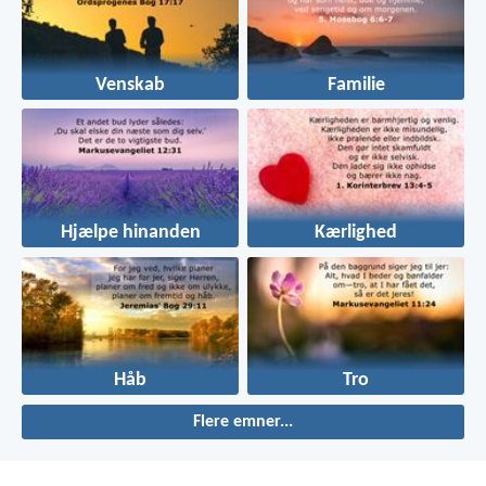
Venskab
Familie
Hjælpe hinanden
Kærlighed
Håb
Tro
Flere emner...