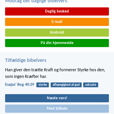
Modtag det daglige bibelvers:
Daglig besked
E-mail
Android
På din hjemmeside
Tilfældige bibelvers
Han giver den trætte Kraft
og formerer Styrke hos den,
som ingen Kræfter har.
Esajasʼ Bog 40:29
styrke
afhængighed af gud
udruste
Næste vers!
Med billede