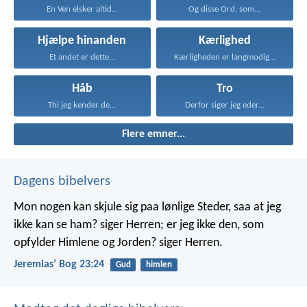
En Ven elsker altid...
Og disse Ord, som...
Hjælpe hinanden
Kærlighed
Et andet er dette...
Kærligheden er langmodig, er...
Håb
Tro
Thi jeg kender de...
Derfor siger jeg eder...
Flere emner...
Dagens bibelvers
Mon nogen kan skjule sig paa lønlige Steder, saa at jeg
ikke kan se ham? siger Herren; er jeg ikke den, som
opfylder Himlene og Jorden? siger Herren.
Jeremiasʼ Bog 23:24
Gud
himlen