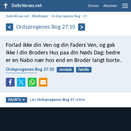
DailyVerses.net
Emner
Abonner
DailyVerses.net
›
Bibelbøger
›
Ordsprogenes Bog
›
27
Ordsprogenes Bog 27:10
Forlad ikke din Ven og din Faders Ven,
og gak
ikke i din Broders Hus paa din Nøds Dag;
bedre
er en Nabo nær hos end en Broder langt borte.
Ordsprogenes Bog 27:10
venskab
familie
hjælpe hinanden
Læs
Ordsprogenes Bog 27
online
DA1871