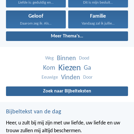
Liefde is: geduldig en...
Dit is mijn besluit...
Geloof
Familie
Daarom zeg ik: Als...
Vandaag zal ik jullie...
Meer Thema's...
Binnen
Weg
Dood
Kiezen
Kom
Ga
Vinden
Eeuwige
Door
Zoek naar Bijbelteksten
Bijbeltekst van de dag
Heer, u zult bij mij zijn met uw liefde,
uw liefde en uw
trouw zullen mij altijd beschermen.