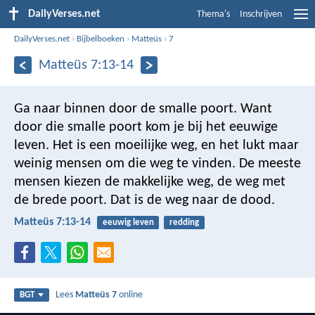
DailyVerses.net
Thema's
Inschrijven
DailyVerses.net
›
Bijbelboeken
›
Matteüs
›
7
Matteüs 7:13-14
Ga naar binnen door de smalle poort. Want
door die smalle poort kom je bij het eeuwige
leven. Het is een moeilijke weg, en het lukt maar
weinig mensen om die weg te vinden. De meeste
mensen kiezen de makkelijke weg, de weg met
de brede poort. Dat is de weg naar de dood.
Matteüs 7:13-14
eeuwig leven
redding
Lees
Matteüs 7
online
BGT