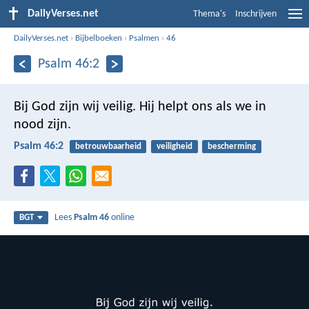
DailyVerses.net
Thema's
Inschrijven
DailyVerses.net
›
Bijbelboeken
›
Psalmen
›
46
Psalm 46:2
Bij God zijn wij veilig.
Hij helpt ons als we in
nood zijn.
Psalm 46:2
betrouwbaarheid
veiligheid
bescherming
Lees
Psalm 46
online
BGT