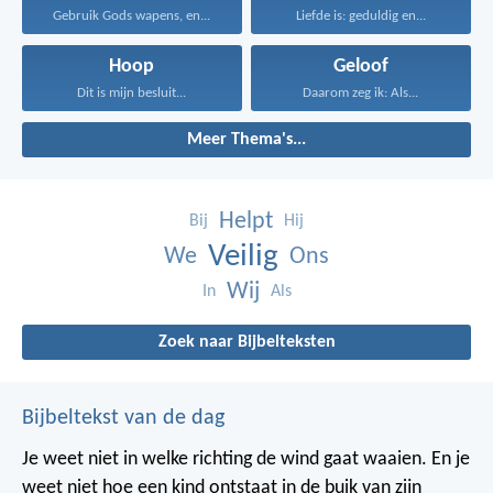
Gebruik Gods wapens, en...
Liefde is: geduldig en...
Hoop
Geloof
Dit is mijn besluit...
Daarom zeg ik: Als...
Meer Thema's...
Helpt
Bij
Hij
Veilig
We
Ons
Wij
In
Als
Zoek naar Bijbelteksten
Bijbeltekst van de dag
Je weet niet in welke richting de wind gaat waaien. En je
weet niet hoe een kind ontstaat in de buik van zijn