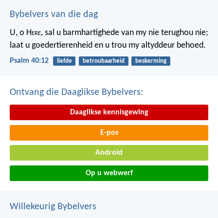
Bybelvers van die dag
U, o H
ere
, sal u barmhartighede van my nie terughou nie;
laat u goedertierenheid en u trou my altyddeur behoed.
Psalm 40:12
liefde
betroubaarheid
beskerming
Ontvang die Daaglikse Bybelvers:
Daaglikse kennisgewing
E-pos
Android
Op u webwerf
Willekeurig Bybelvers