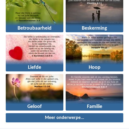
Betroubaarheid
Beskerming
Liefde
Hoop
Geloof
Familie
Meer onderwerpe...