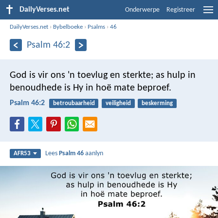
DailyVerses.net
Onderwerpe
Registreer
DailyVerses.net
›
Bybelboeke
›
Psalms
›
46
Psalm 46:2
God is vir ons 'n toevlug en sterkte;
as hulp in
benoudhede is Hy in hoë mate beproef.
Psalm 46:2
betroubaarheid
veiligheid
beskerming
Lees
Psalm 46
aanlyn
AFR53