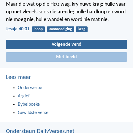
Maar die wat op die H
ere
wag, kry nuwe krag;
hulle vaar
op met vleuels soos die arende;
hulle hardloop en word
nie moeg nie,
hulle wandel en word nie mat nie.
Jesaja 40:31
hoop
aanmoediging
krag
Volgende vers!
Met beeld
Lees meer
Onderwerpe
Argief
Bybelboeke
Gewildste verse
Ondersteun DailyVerses.net