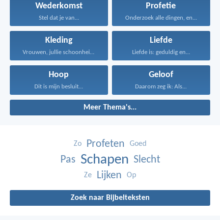
Wederkomst
Profetie
Stel dat je van...
Onderzoek alle dingen, en...
Kleding
Liefde
Vrouwen, jullie schoonheid wordt...
Liefde is: geduldig en...
Hoop
Geloof
Dit is mijn besluit...
Daarom zeg ik: Als...
Meer Thema's...
Profeten
Zo
Goed
Schapen
Pas
Slecht
Lijken
Ze
Op
Zoek naar Bijbelteksten