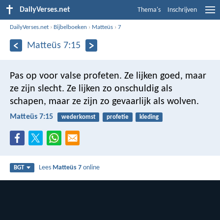
DailyVerses.net
Thema's
Inschrijven
DailyVerses.net
›
Bijbelboeken
›
Matteüs
›
7
Matteüs 7:15
Pas op voor valse profeten. Ze lijken goed, maar
ze zijn slecht. Ze lijken zo onschuldig als
schapen, maar ze zijn zo gevaarlijk als wolven.
Matteüs 7:15
wederkomst
profetie
kleding
Lees
Matteüs 7
online
BGT