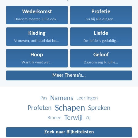
Wederkomst
Profetie
Daarom moeten jullie ook...
Ga bij alle dingen...
Kleding
Liefde
Vrouwen, onthoud dat het...
De liefde is geduldig...
Hoop
Geloof
Want Ik weet wat...
Daarom zeg Ik jullie...
Meer Thema's...
Namens
Pas
Leerlingen
Schapen
Profeten
Spreken
Terwijl
Binnen
Zij
Zoek naar Bijbelteksten