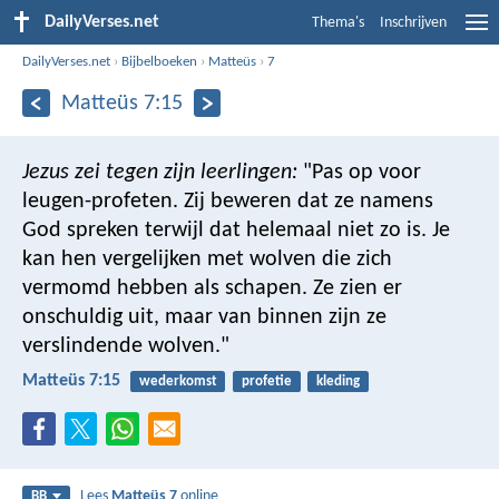
DailyVerses.net
Thema's
Inschrijven
DailyVerses.net
›
Bijbelboeken
›
Matteüs
›
7
Matteüs 7:15
Jezus zei tegen zijn leerlingen:
"Pas op voor
leugen-profeten. Zij beweren dat ze namens
God spreken terwijl dat helemaal niet zo is. Je
kan hen vergelijken met wolven die zich
vermomd hebben als schapen. Ze zien er
onschuldig uit, maar van binnen zijn ze
verslindende wolven."
Matteüs 7:15
wederkomst
profetie
kleding
Lees
Matteüs 7
online
BB