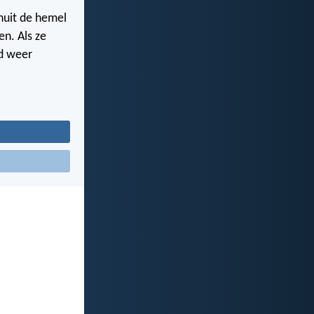
anuit de hemel
en. Als ze
nd weer