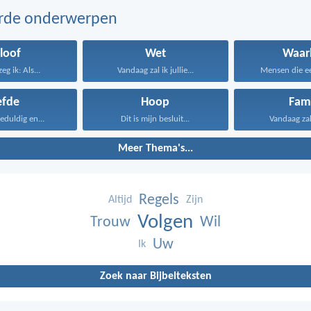
erde onderwerpen
loof
Wet
Waar
g ik: Als...
Vandaag zal ik jullie...
Mensen die eer
efde
Hoop
Fami
geduldig en...
Dit is mijn besluit...
Vandaag zal i
Meer Thema's...
Regels
Altijd
Zijn
Volgen
Trouw
Wil
Uw
Ik
Zoek naar Bijbelteksten