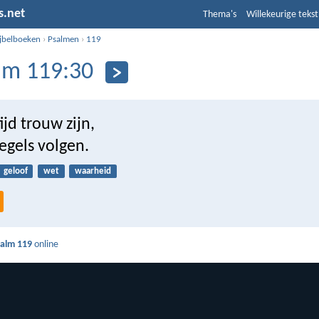
s.net
Thema's
Willekeurige tekst
ijbelboeken
›
Psalmen
›
119
lm 119:30
tijd trouw zijn,
regels volgen.
geloof
wet
waarheid
salm 119
online