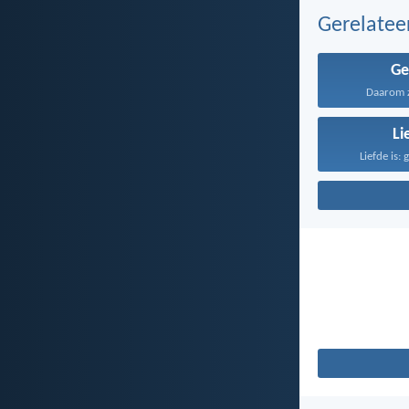
Gerelate
Ge
Daarom ze
Li
Liefde is: 