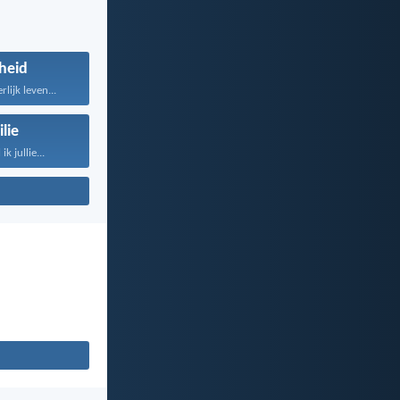
heid
lijk leven...
lie
k jullie...