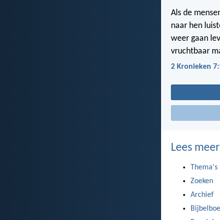
Als de mensen
naar hen luist
weer gaan lev
vruchtbaar m
2 Kronieken 7:
Lees meer
Thema's
Zoeken
Archief
Bijbelbo