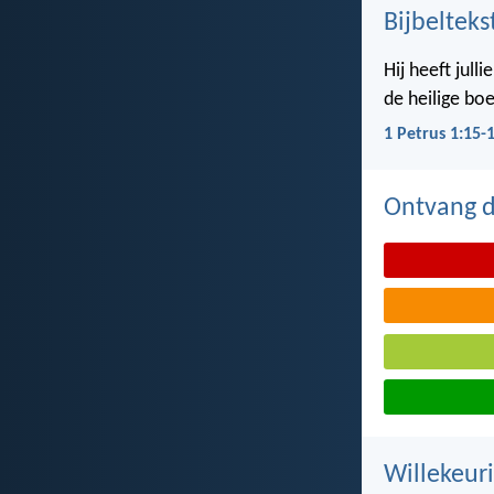
Bijbelteks
Hij heeft jull
de heilige boe
1 Petrus 1:15-
Ontvang de
Willekeuri