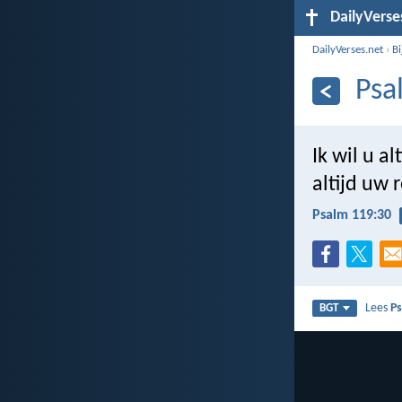
DailyVerse
DailyVerses.net
›
B
Psa
Ik wil u al
altijd uw 
Psalm 119:30
Lees
P
BGT