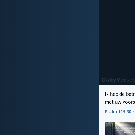
Ik heb de be
met uw voors
Psalm 119:30 