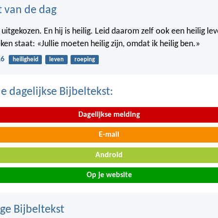
t van de dag
ie uitgekozen. En hij is heilig. Leid daarom zelf ook een heilig le
ken staat: «Jullie moeten heilig zijn, omdat ik heilig ben.»
16
heiligheid
leven
roeping
 dagelijkse Bijbeltekst:
Dagelijkse melding
E-mail
Android
Op je website
ge Bijbeltekst