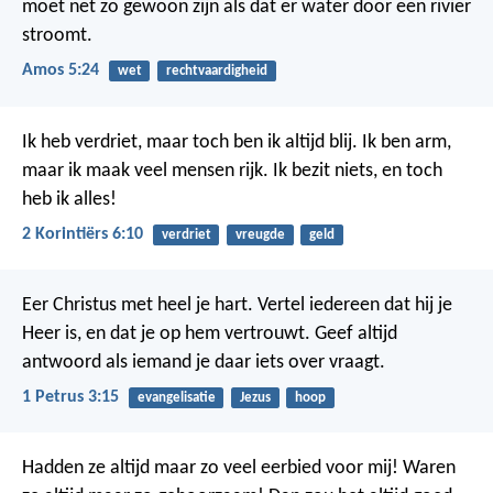
moet net zo gewoon zijn als dat er water door een rivier
stroomt.
Amos 5:24
wet
rechtvaardigheid
Ik heb verdriet, maar toch ben ik altijd blij. Ik ben arm,
maar ik maak veel mensen rijk. Ik bezit niets, en toch
heb ik alles!
2 Korintiërs 6:10
verdriet
vreugde
geld
Eer Christus met heel je hart. Vertel iedereen dat hij je
Heer is, en dat je op hem vertrouwt. Geef altijd
antwoord als iemand je daar iets over vraagt.
1 Petrus 3:15
evangelisatie
Jezus
hoop
Hadden ze altijd maar zo veel eerbied voor mij! Waren