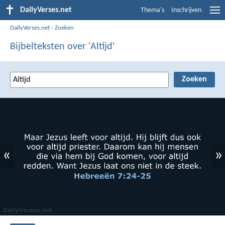
DailyVerses.net
Thema's
Inschrijven
DailyVerses.net
›
Zoeken
Bijbelteksten over 'Altijd'
«
»