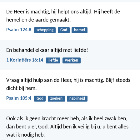
De Heer is machtig, hij helpt ons altijd.
Hij heeft de
hemel en de aarde gemaakt.
Psalm 124:8
schepping
God
hemel
En behandel elkaar altijd met liefde!
1 Korintiërs 16:14
liefde
werken
Vraag altijd hulp aan de Heer,
hij is machtig.
Blijf steeds
dicht bij hem.
Psalm 105:4
God
zoeken
nabijheid
Ook als ik geen kracht meer heb,
als ik heel zwak ben,
dan bent u er, God.
Altijd ben ik veilig bij u,
u bent alles
wat ik nodig heb.