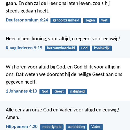
gaan. En dan zal de Heer ons laten leven, zoals hij
steeds gedaan heeft.
Deuteronomium 6:24
gehoorzaamheid
zegen
wet
Heer, u bent koning, voor altijd,
u regeert voor eeuwig!
Klaagliederen 5:19
betrouwbaarheid
God
koninkrijk
Wij horen voor altijd bij God, en God blijft voor altijd in
ons. Dat weten we doordat hij de heilige Geest aan ons
gegeven heeft.
1 Johannes 4:13
God
Geest
nabijheid
Alle eer aan onze God en Vader, voor altijd en eeuwig!
Amen.
Filippenzen 4:20
nederigheid
aanbidding
Vader