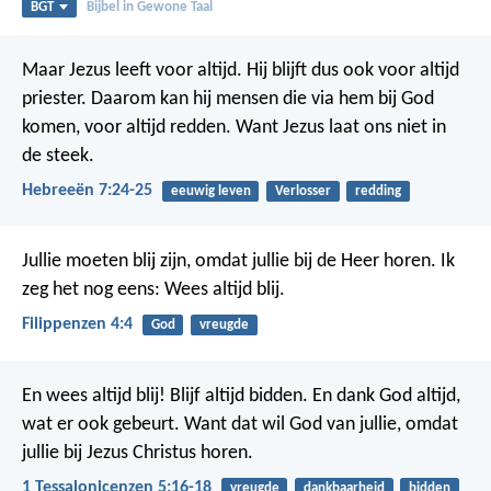
BGT
Bijbel in Gewone Taal
Maar Jezus leeft voor altijd. Hij blijft dus ook voor altijd
priester. Daarom kan hij mensen die via hem bij God
komen, voor altijd redden. Want Jezus laat ons niet in
de steek.
Hebreeën 7:24-25
eeuwig leven
Verlosser
redding
Jullie moeten blij zijn, omdat jullie bij de Heer horen. Ik
zeg het nog eens: Wees altijd blij.
Filippenzen 4:4
God
vreugde
En wees altijd blij!
Blijf altijd bidden. En dank God altijd,
wat er ook gebeurt. Want dat wil God van jullie, omdat
jullie bij Jezus Christus horen.
1 Tessalonicenzen 5:16-18
vreugde
dankbaarheid
bidden