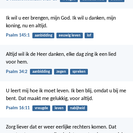
Ik wil u eer brengen, mijn God.
Ik wil u danken, mijn
koning,
nu en altijd.
Psalm 145:1
aanbidding
eeuwig leven
lof
Altijd wil ik de Heer danken,
elke dag zing ik een lied
voor hem.
Psalm 34:2
aanbidding
zegen
spreken
U leert mij hoe ik moet leven.
Ik ben blij, omdat u bij me
bent.
Dat maakt me gelukkig,
voor altijd.
Psalm 16:11
vreugde
leven
nabijheid
Zorg liever dat er weer eerlijke rechters komen. Dat