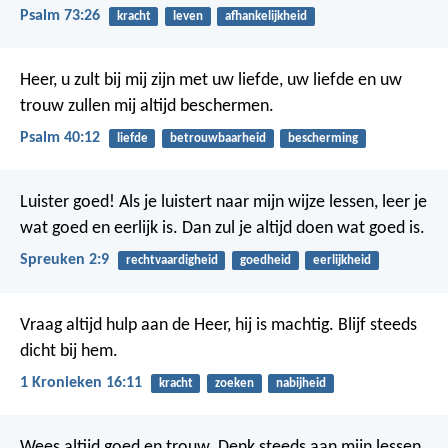
Psalm 73:26
kracht
leven
afhankelijkheid
Heer, u zult bij mij zijn met uw liefde,
uw liefde en uw
trouw zullen mij altijd beschermen.
Psalm 40:12
liefde
betrouwbaarheid
bescherming
Luister goed! Als je luistert naar mijn wijze lessen, leer je
wat goed en eerlijk is. Dan zul je altijd doen wat goed is.
Spreuken 2:9
rechtvaardigheid
goedheid
eerlijkheid
Vraag altijd hulp aan de Heer,
hij is machtig.
Blijf steeds
dicht bij hem.
1 Kronieken 16:11
kracht
zoeken
nabijheid
Wees altijd goed en trouw. Denk steeds aan mijn lessen,