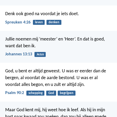
Denk ook goed na voordat je iets doet.
Spreuken 4:26
leven
denken
Jullie noemen mij ‘meester’ en ‘Heer’. En dat is goed,
want dat ben ik.
Johannes 13:13
Jezus
God, u bent er altijd geweest.
U was er eerder dan de
bergen,
al voordat de aarde bestond.
U was er al
voordat alles begon,
en u zult er altijd zijn.
Psalm 90:2
schepping
God
begrijpen
Maar God kent mij, hij weet hoe ik leef.
Als hij in mijn
hart naar kwaad zou zoeken,
dan zou hij alleen goede