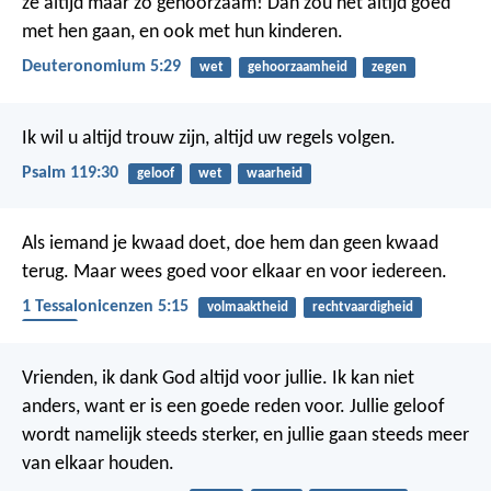
ze altijd maar zo gehoorzaam! Dan zou het altijd goed
met hen gaan, en ook met hun kinderen.
Deuteronomium 5:29
wet
gehoorzaamheid
zegen
Ik wil u altijd trouw zijn,
altijd uw regels volgen.
Psalm 119:30
geloof
wet
waarheid
Als iemand je kwaad doet, doe hem dan geen kwaad
terug. Maar wees goed voor elkaar en voor iedereen.
1 Tessalonicenzen 5:15
volmaaktheid
rechtvaardigheid
kwaad
Vrienden, ik dank God altijd voor jullie. Ik kan niet
anders, want er is een goede reden voor. Jullie geloof
wordt namelijk steeds sterker, en jullie gaan steeds meer
van elkaar houden.