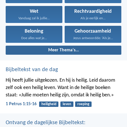
Wet
Rechtvaardigheid
Vandaag zal ik jullie...
Als je eerlijk en...
Beloning
Gehoorzaamheid
Doe alles wat je...
Jezus antwoordde: ‘Als je...
Meer Thema's...
Bijbeltekst van de dag
Hij heeft jullie uitgekozen. En hij is heilig. Leid daarom
zelf ook een heilig leven. Want in de heilige boeken
staat: «Jullie moeten heilig zijn, omdat ik heilig ben.»
1 Petrus 1:15-16
heiligheid
leven
roeping
Ontvang de dagelijkse Bijbeltekst: