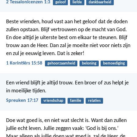
2 Tessalonicenzen 1:3
geloof
liefde
dankbaarheid
Beste vrienden, houd vast aan het geloof dat de doden
zullen opstaan. Blijf vertrouwen op de macht van God.
En doe altijd je uiterste best om elkaar te steunen. Blijf
trouw aan de Heer. Dan zal je moeite niet voor niets zijn
en zul je eeuwig leven. Dat is zeker!
1 Korintiërs 15:58
gehoorzaamheid
beloning
bemoediging
Een vriend blijft je altijd trouw.
Een broer of zus helpt je
in moeilijke tijden.
Spreuken 17:17
vriendschap
familie
relaties
Doe wat goed is, en niet wat slecht is. Want dan zullen
jullie echt leven. Jullie zeggen vaak: ‘God is bij ons.’
Maar alleen als jullie doen wat goed is, zal de Heer, de