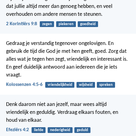
dat jullie altijd meer dan genoeg hebben, en veel
overhouden om andere mensen te steunen.
2 Korintiërs 9:8
zegen
piekeren
goedheid
Gedraag je verstandig tegenover ongelovigen. En
gebruik de tijd die God je met hen geeft, goed. Zorg dat
alles wat je tegen hen zegt, vriendelijk en interessant is.
En geef duidelijk antwoord aan iedereen die je iets
vraagt.
Kolossenzen 4:5-6
vriendelijkheid
wijsheid
spreken
Denk daarom niet aan jezelf, maar wees altijd
vriendelijk en geduldig. Verdraag elkaars fouten, en
houd van elkaar.
Efeziërs 4:2
liefde
nederigheid
geduld