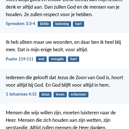
denk er altijd aan. Dan zullen God en de mensen van je
houden. Ze zullen respect voor je hebben.
Spreuken 3:3-4
liefde
beloning
hart
Ik heb alleen maar uw woorden,
en daar ben ik heel blij
mee.
Dat is mijn enige bezit, voor altijd.
Psalm 119:111
wet
vreugde
hart
Iedereen die gelooft dat Jezus de Zoon van God is, hoort
voor altijd bij God. En God blijft voor altijd in hem.
1 Johannes 4:15
Jezus
leven
erkennen
Mensen die wijs willen zijn,
moeten luisteren naar de
Heer.
Mensen die zich houden aan zijn wetten,
zijn
verstandig.
Altijd zullen mensen de Heer danken.