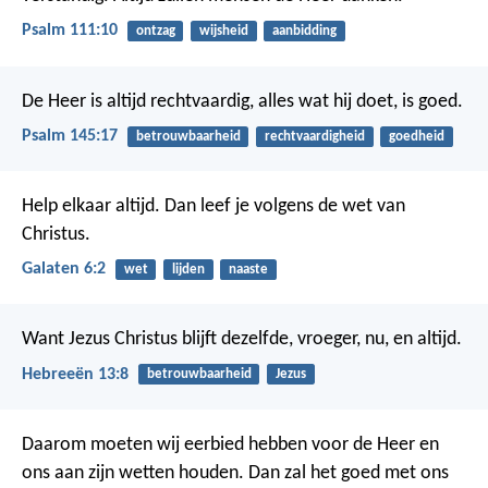
Psalm 111:10
ontzag
wijsheid
aanbidding
De Heer is altijd rechtvaardig,
alles wat hij doet, is goed.
Psalm 145:17
betrouwbaarheid
rechtvaardigheid
goedheid
Help elkaar altijd. Dan leef je volgens de wet van
Christus.
Galaten 6:2
wet
lijden
naaste
Want Jezus Christus blijft dezelfde, vroeger, nu, en altijd.
Hebreeën 13:8
betrouwbaarheid
Jezus
Daarom moeten wij eerbied hebben voor de Heer en
ons aan zijn wetten houden. Dan zal het goed met ons