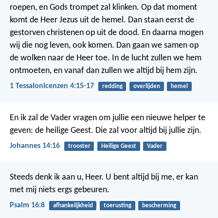
roepen, en Gods trompet zal klinken. Op dat moment
komt de Heer Jezus uit de hemel. Dan staan eerst de
gestorven christenen op uit de dood. En daarna mogen
wij die nog leven, ook komen. Dan gaan we samen op
de wolken naar de Heer toe. In de lucht zullen we hem
ontmoeten, en vanaf dan zullen we altijd bij hem zijn.
1 Tessalonicenzen 4:15-17
redding
overlijden
hemel
En ik zal de Vader vragen om jullie een nieuwe helper te
geven: de heilige Geest. Die zal voor altijd bij jullie zijn.
Johannes 14:16
trooster
Heilige Geest
Vader
Steeds denk ik aan u, Heer.
U bent altijd bij me,
er kan
met mij niets ergs gebeuren.
Psalm 16:8
afhankelijkheid
toerusting
bescherming